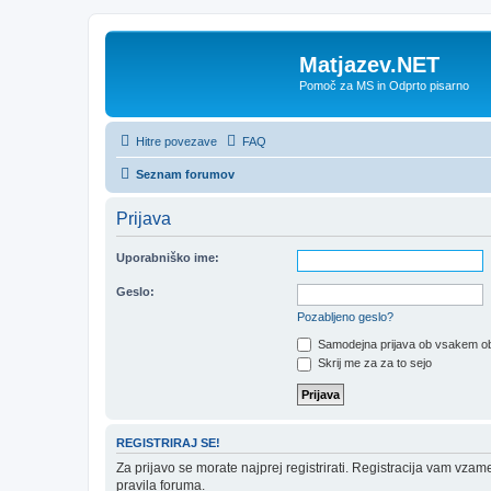
Matjazev.NET
Pomoč za MS in Odprto pisarno
Hitre povezave
FAQ
Seznam forumov
Prijava
Uporabniško ime:
Geslo:
Pozabljeno geslo?
Samodejna prijava ob vsakem ob
Skrij me za za to sejo
REGISTRIRAJ SE!
Za prijavo se morate najprej registrirati. Registracija vam vzam
pravila foruma.