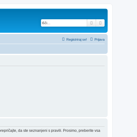
Iskanje
Napredno iskanje
Registriraj se!
Prijava
epričajte, da ste seznanjeni s pravili. Prosimo, preberite vsa