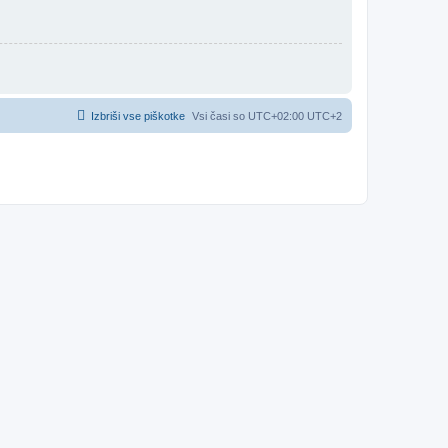
Izbriši vse piškotke
Vsi časi so UTC+02:00 UTC+2