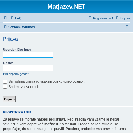
Matjazev.NET
FAQ
Registriraj se!
Prijava
I
Seznam forumov
s
Prijava
k
a
Uporabniško ime:
n
j
Geslo:
e
Pozabljeno geslo?
Samodejna prijava ob vsakem obisku (priporočamo):
Skrij me za za to sejo
REGISTRIRAJ SE!
Za prijavo se morate najprej registrirati. Registracija vam vzame le nekaj
sekund in vam odpre več možnosti na forumu. Preden se registrirate, se
prepričajte, da ste seznanjeni s pravili. Prosimo, preberite vsa pravila foruma.