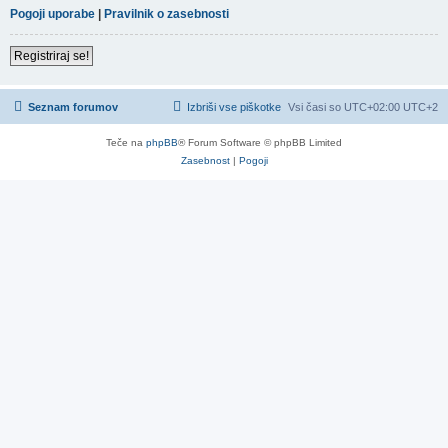
Pogoji uporabe
|
Pravilnik o zasebnosti
Registriraj se!
Seznam forumov
Izbriši vse piškotke
Vsi časi so UTC+02:00 UTC+2
Teče na
phpBB
® Forum Software © phpBB Limited
Zasebnost
|
Pogoji