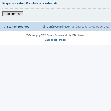
Pogoji uporabe
|
Pravilnik o zasebnosti
Registriraj se!
Seznam forumov
Izbriši vse piškotke
Vsi časi so UTC+02:00 UTC+2
Teče na
phpBB
® Forum Software © phpBB Limited
Zasebnost
|
Pogoji