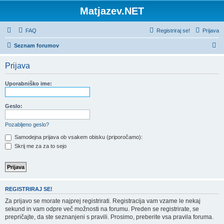
Matjazev.NET
FAQ
Registriraj se!
Prijava
I
Seznam forumov
s
Prijava
k
a
Uporabniško ime:
n
j
Geslo:
e
Pozabljeno geslo?
Samodejna prijava ob vsakem obisku (priporočamo):
Skrij me za za to sejo
REGISTRIRAJ SE!
Za prijavo se morate najprej registrirati. Registracija vam vzame le nekaj
sekund in vam odpre več možnosti na forumu. Preden se registrirate, se
prepričajte, da ste seznanjeni s pravili. Prosimo, preberite vsa pravila foruma.