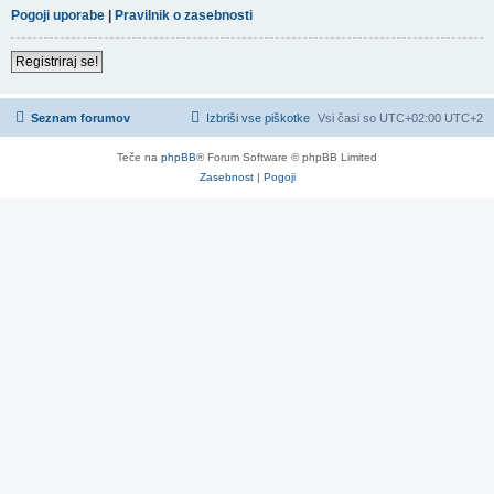
Pogoji uporabe
|
Pravilnik o zasebnosti
Registriraj se!
Seznam forumov
Izbriši vse piškotke
Vsi časi so UTC+02:00 UTC+2
Teče na
phpBB
® Forum Software © phpBB Limited
Zasebnost
|
Pogoji