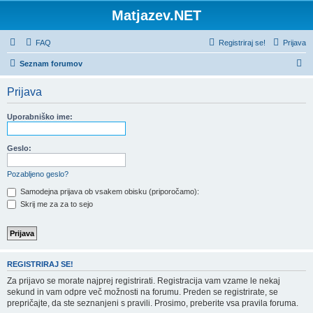
Matjazev.NET
FAQ
Registriraj se!
Prijava
I
Seznam forumov
s
Prijava
k
a
Uporabniško ime:
n
j
Geslo:
e
Pozabljeno geslo?
Samodejna prijava ob vsakem obisku (priporočamo):
Skrij me za za to sejo
REGISTRIRAJ SE!
Za prijavo se morate najprej registrirati. Registracija vam vzame le nekaj
sekund in vam odpre več možnosti na forumu. Preden se registrirate, se
prepričajte, da ste seznanjeni s pravili. Prosimo, preberite vsa pravila foruma.