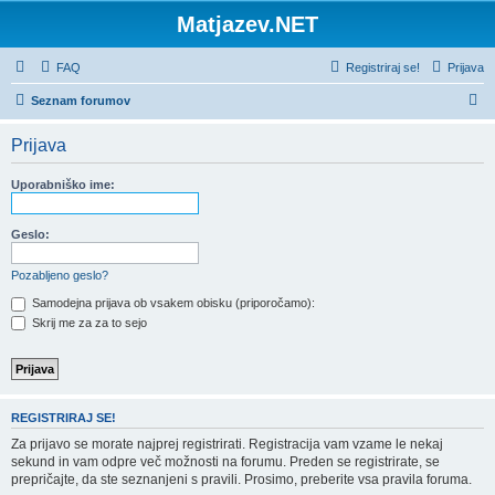
Matjazev.NET
FAQ
Registriraj se!
Prijava
I
Seznam forumov
s
Prijava
k
a
Uporabniško ime:
n
j
Geslo:
e
Pozabljeno geslo?
Samodejna prijava ob vsakem obisku (priporočamo):
Skrij me za za to sejo
REGISTRIRAJ SE!
Za prijavo se morate najprej registrirati. Registracija vam vzame le nekaj
sekund in vam odpre več možnosti na forumu. Preden se registrirate, se
prepričajte, da ste seznanjeni s pravili. Prosimo, preberite vsa pravila foruma.