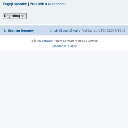
Pogoji uporabe
|
Pravilnik o zasebnosti
Registriraj se!
Seznam forumov
Izbriši vse piškotke
Vsi časi so UTC+02:00 UTC+2
Teče na
phpBB
® Forum Software © phpBB Limited
Zasebnost
|
Pogoji