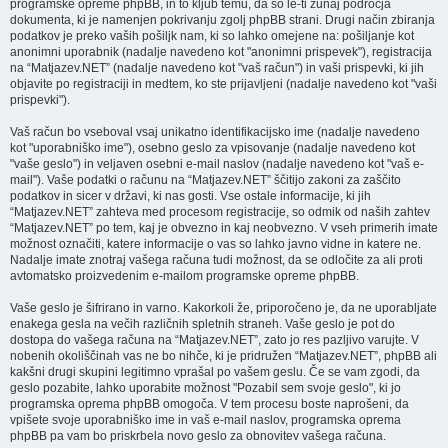
programske opreme phpBB, in to kljub temu, da so le-ti zunaj področja
dokumenta, ki je namenjen pokrivanju zgolj phpBB strani. Drugi način zbiranja
podatkov je preko vaših pošiljk nam, ki so lahko omejene na: pošiljanje kot
anonimni uporabnik (nadalje navedeno kot "anonimni prispevek"), registracija
na “Matjazev.NET” (nadalje navedeno kot "vaš račun") in vaši prispevki, ki jih
objavite po registraciji in medtem, ko ste prijavljeni (nadalje navedeno kot "vaši
prispevki").
Vaš račun bo vseboval vsaj unikatno identifikacijsko ime (nadalje navedeno
kot "uporabniško ime"), osebno geslo za vpisovanje (nadalje navedeno kot
"vaše geslo") in veljaven osebni e-mail naslov (nadalje navedeno kot "vaš e-
mail"). Vaše podatki o računu na “Matjazev.NET” ščitijo zakoni za zaščito
podatkov in sicer v državi, ki nas gosti. Vse ostale informacije, ki jih
“Matjazev.NET” zahteva med procesom registracije, so odmik od naših zahtev
“Matjazev.NET” po tem, kaj je obvezno in kaj neobvezno. V vseh primerih imate
možnost označiti, katere informacije o vas so lahko javno vidne in katere ne.
Nadalje imate znotraj vašega računa tudi možnost, da se odločite za ali proti
avtomatsko proizvedenim e-mailom programske opreme phpBB.
Vaše geslo je šifrirano in varno. Kakorkoli že, priporočeno je, da ne uporabljate
enakega gesla na večih različnih spletnih straneh. Vaše geslo je pot do
dostopa do vašega računa na “Matjazev.NET”, zato jo res pazljivo varujte. V
nobenih okoliščinah vas ne bo nihče, ki je pridružen “Matjazev.NET”, phpBB ali
kakšni drugi skupini legitimno vprašal po vašem geslu. Če se vam zgodi, da
geslo pozabite, lahko uporabite možnost "Pozabil sem svoje geslo", ki jo
programska oprema phpBB omogoča. V tem procesu boste naprošeni, da
vpišete svoje uporabniško ime in vaš e-mail naslov, programska oprema
phpBB pa vam bo priskrbela novo geslo za obnovitev vašega računa.