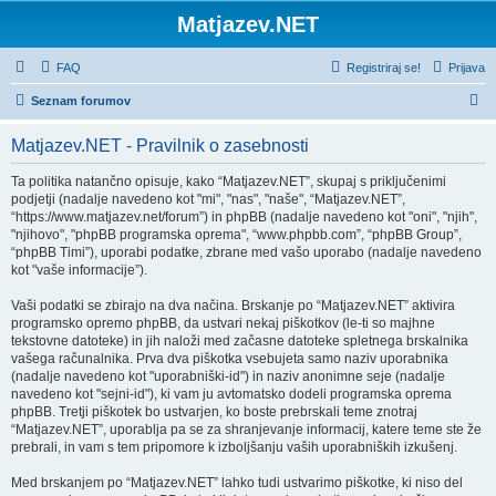
Matjazev.NET
FAQ
Registriraj se!
Prijava
I
Seznam forumov
s
Matjazev.NET - Pravilnik o zasebnosti
k
a
Ta politika natančno opisuje, kako “Matjazev.NET”, skupaj s priključenimi
podjetji (nadalje navedeno kot "mi", "nas", "naše", “Matjazev.NET”,
n
“https://www.matjazev.net/forum”) in phpBB (nadalje navedeno kot "oni", "njih",
j
"njihovo", "phpBB programska oprema", “www.phpbb.com”, “phpBB Group”,
“phpBB Timi”), uporabi podatke, zbrane med vašo uporabo (nadalje navedeno
e
kot "vaše informacije”).
Vaši podatki se zbirajo na dva načina. Brskanje po “Matjazev.NET” aktivira
programsko opremo phpBB, da ustvari nekaj piškotkov (le-ti so majhne
tekstovne datoteke) in jih naloži med začasne datoteke spletnega brskalnika
vašega računalnika. Prva dva piškotka vsebujeta samo naziv uporabnika
(nadalje navedeno kot "uporabniški-id") in naziv anonimne seje (nadalje
navedeno kot "sejni-id"), ki vam ju avtomatsko dodeli programska oprema
phpBB. Tretji piškotek bo ustvarjen, ko boste prebrskali teme znotraj
“Matjazev.NET”, uporablja pa se za shranjevanje informacij, katere teme ste že
prebrali, in vam s tem pripomore k izboljšanju vaših uporabniških izkušenj.
Med brskanjem po “Matjazev.NET” lahko tudi ustvarimo piškotke, ki niso del