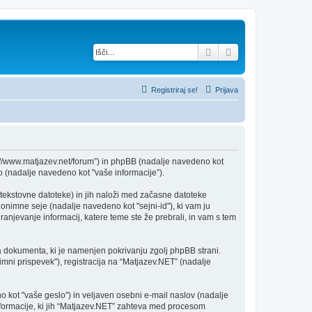
Iskanje
Napredno iskanje
Registriraj se!
Prijava
ps://www.matjazev.net/forum”) in phpBB (nadalje navedeno kot
 (nadalje navedeno kot "vaše informacije”).
 tekstovne datoteke) in jih naloži med začasne datoteke
nimne seje (nadalje navedeno kot "sejni-id"), ki vam ju
anjevanje informacij, katere teme ste že prebrali, in vam s tem
a dokumenta, ki je namenjen pokrivanju zgolj phpBB strani.
mni prispevek"), registracija na “Matjazev.NET” (nadalje
 kot "vaše geslo") in veljaven osebni e-mail naslov (nadalje
informacije, ki jih “Matjazev.NET” zahteva med procesom