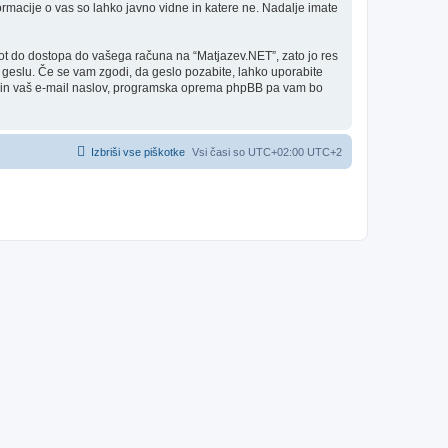
ormacije o vas so lahko javno vidne in katere ne. Nadalje imate
 pot do dostopa do vašega računa na “Matjazev.NET”, zato jo res
m geslu. Če se vam zgodi, da geslo pozabite, lahko uporabite
e in vaš e-mail naslov, programska oprema phpBB pa vam bo
Izbriši vse piškotke
Vsi časi so UTC+02:00 UTC+2