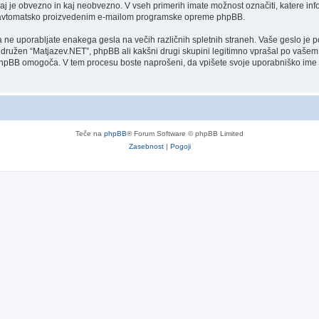
aj je obvezno in kaj neobvezno. V vseh primerih imate možnost označiti, katere inf
oti avtomatsko proizvedenim e-mailom programske opreme phpBB.
 da ne uporabljate enakega gesla na večih različnih spletnih straneh. Vaše geslo je
 pridružen “Matjazev.NET”, phpBB ali kakšni drugi skupini legitimno vprašal po vaše
phpBB omogoča. V tem procesu boste naprošeni, da vpišete svoje uporabniško im
Teče na
phpBB
® Forum Software © phpBB Limited
Zasebnost
|
Pogoji