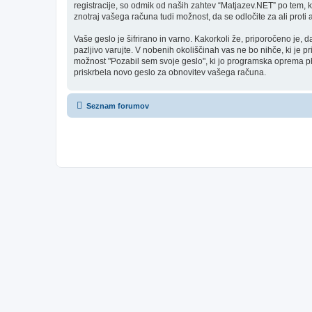
registracije, so odmik od naših zahtev “Matjazev.NET” po tem, k
znotraj vašega računa tudi možnost, da se odločite za ali pr
Vaše geslo je šifrirano in varno. Kakorkoli že, priporočeno je,
pazljivo varujte. V nobenih okoliščinah vas ne bo nihče, ki je
možnost "Pozabil sem svoje geslo", ki jo programska oprema 
priskrbela novo geslo za obnovitev vašega računa.
Seznam forumov