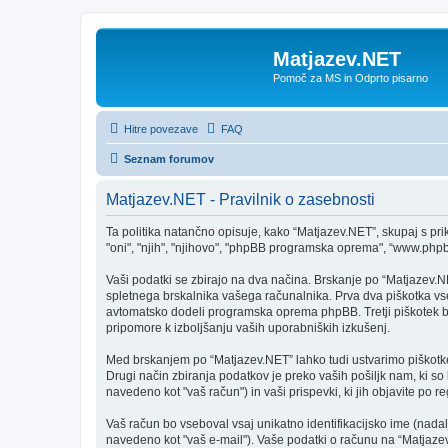
Matjazev.NET
Pomoč za MS in Odprto pisarno
Hitre povezave
FAQ
Seznam forumov
Matjazev.NET - Pravilnik o zasebnosti
Ta politika natančno opisuje, kako “Matjazev.NET”, skupaj s pri
"oni", "njih", "njihovo", "phpBB programska oprema", “www.php
Vaši podatki se zbirajo na dva načina. Brskanje po “Matjazev.N
spletnega brskalnika vašega računalnika. Prva dva piškotka vse
avtomatsko dodeli programska oprema phpBB. Tretji piškotek bo 
pripomore k izboljšanju vaših uporabniških izkušenj.
Med brskanjem po “Matjazev.NET” lahko tudi ustvarimo piškotke,
Drugi način zbiranja podatkov je preko vaših pošiljk nam, ki s
navedeno kot "vaš račun") in vaši prispevki, ki jih objavite po re
Vaš račun bo vseboval vsaj unikatno identifikacijsko ime (nada
navedeno kot "vaš e-mail"). Vaše podatki o računu na “Matjazev.