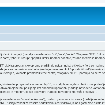
ključenimi podjetji (nadalje navedeno kot "mi", "nas", "naše", “Matjazev.NET”, “htt
bb.com”, “phpBB Group”, “phpBB Timi”), uporabi podatke, zbrane med vašo uporabo
ET” aktivira programsko opremo phpBB, da ustvari nekaj piškotkov (le-ti so majhne
bujeta samo naziv uporabnika (nadalje navedeno kot "uporabniški-id") in naziv ano
ustvarjen, ko boste prebrskali teme znotraj “Matjazev.NET”, uporablja pa se za shr
 ki niso del programske opreme phpBB, in to kljub temu, da so le-ti zunaj področj
o lahko omejene na: pošiljanje kot anonimni uporabnik (nadalje navedeno kot "anoni
gistraciji in medtem, ko ste prijavljeni (nadalje navedeno kot "vaši prispevki").
lje navedeno kot "uporabniško ime"), osebno geslo za vpisovanje (nadalje navedeno
NET” ščitijo zakoni za zaščito podatkov in sicer v državi, ki nas gosti. Vse ostale 