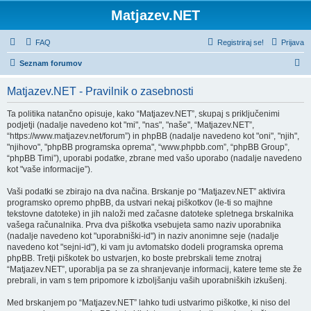
Matjazev.NET
FAQ
Registriraj se!
Prijava
I
Seznam forumov
s
Matjazev.NET - Pravilnik o zasebnosti
k
a
Ta politika natančno opisuje, kako “Matjazev.NET”, skupaj s priključenimi
podjetji (nadalje navedeno kot "mi", "nas", "naše", “Matjazev.NET”,
n
“https://www.matjazev.net/forum”) in phpBB (nadalje navedeno kot "oni", "njih",
j
"njihovo", "phpBB programska oprema", “www.phpbb.com”, “phpBB Group”,
“phpBB Timi”), uporabi podatke, zbrane med vašo uporabo (nadalje navedeno
e
kot "vaše informacije”).
Vaši podatki se zbirajo na dva načina. Brskanje po “Matjazev.NET” aktivira
programsko opremo phpBB, da ustvari nekaj piškotkov (le-ti so majhne
tekstovne datoteke) in jih naloži med začasne datoteke spletnega brskalnika
vašega računalnika. Prva dva piškotka vsebujeta samo naziv uporabnika
(nadalje navedeno kot "uporabniški-id") in naziv anonimne seje (nadalje
navedeno kot "sejni-id"), ki vam ju avtomatsko dodeli programska oprema
phpBB. Tretji piškotek bo ustvarjen, ko boste prebrskali teme znotraj
“Matjazev.NET”, uporablja pa se za shranjevanje informacij, katere teme ste že
prebrali, in vam s tem pripomore k izboljšanju vaših uporabniških izkušenj.
Med brskanjem po “Matjazev.NET” lahko tudi ustvarimo piškotke, ki niso del