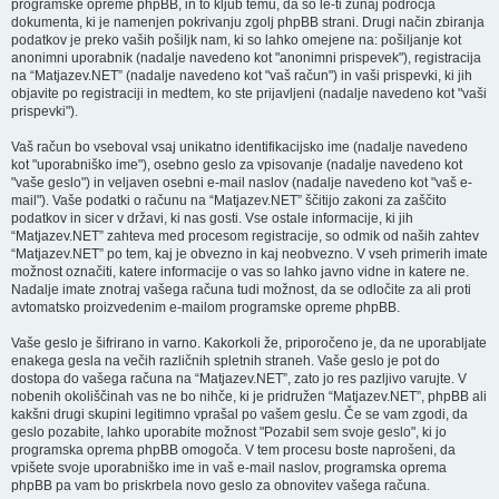
programske opreme phpBB, in to kljub temu, da so le-ti zunaj področja
dokumenta, ki je namenjen pokrivanju zgolj phpBB strani. Drugi način zbiranja
podatkov je preko vaših pošiljk nam, ki so lahko omejene na: pošiljanje kot
anonimni uporabnik (nadalje navedeno kot "anonimni prispevek"), registracija
na “Matjazev.NET” (nadalje navedeno kot "vaš račun") in vaši prispevki, ki jih
objavite po registraciji in medtem, ko ste prijavljeni (nadalje navedeno kot "vaši
prispevki").
Vaš račun bo vseboval vsaj unikatno identifikacijsko ime (nadalje navedeno
kot "uporabniško ime"), osebno geslo za vpisovanje (nadalje navedeno kot
"vaše geslo") in veljaven osebni e-mail naslov (nadalje navedeno kot "vaš e-
mail"). Vaše podatki o računu na “Matjazev.NET” ščitijo zakoni za zaščito
podatkov in sicer v državi, ki nas gosti. Vse ostale informacije, ki jih
“Matjazev.NET” zahteva med procesom registracije, so odmik od naših zahtev
“Matjazev.NET” po tem, kaj je obvezno in kaj neobvezno. V vseh primerih imate
možnost označiti, katere informacije o vas so lahko javno vidne in katere ne.
Nadalje imate znotraj vašega računa tudi možnost, da se odločite za ali proti
avtomatsko proizvedenim e-mailom programske opreme phpBB.
Vaše geslo je šifrirano in varno. Kakorkoli že, priporočeno je, da ne uporabljate
enakega gesla na večih različnih spletnih straneh. Vaše geslo je pot do
dostopa do vašega računa na “Matjazev.NET”, zato jo res pazljivo varujte. V
nobenih okoliščinah vas ne bo nihče, ki je pridružen “Matjazev.NET”, phpBB ali
kakšni drugi skupini legitimno vprašal po vašem geslu. Če se vam zgodi, da
geslo pozabite, lahko uporabite možnost "Pozabil sem svoje geslo", ki jo
programska oprema phpBB omogoča. V tem procesu boste naprošeni, da
vpišete svoje uporabniško ime in vaš e-mail naslov, programska oprema
phpBB pa vam bo priskrbela novo geslo za obnovitev vašega računa.