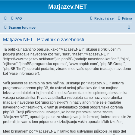
Matjazev.NET
FAQ
Registriraj se!
Prijava
I
Seznam forumov
s
Matjazev.NET - Pravilnik o zasebnosti
k
a
Ta politika natančno opisuje, kako “Matjazev.NET”, skupaj s priključenimi
podjetji (nadalje navedeno kot "mi", "nas", "naše", “Matjazev.NET”,
n
“https://www.matjazev.net/forum”) in phpBB (nadalje navedeno kot "oni", "njih",
j
"njihovo", "phpBB programska oprema", “www.phpbb.com”, “phpBB Group”,
“phpBB Timi”), uporabi podatke, zbrane med vašo uporabo (nadalje navedeno
e
kot "vaše informacije”).
Vaši podatki se zbirajo na dva načina. Brskanje po “Matjazev.NET” aktivira
programsko opremo phpBB, da ustvari nekaj piškotkov (le-ti so majhne
tekstovne datoteke) in jih naloži med začasne datoteke spletnega brskalnika
vašega računalnika. Prva dva piškotka vsebujeta samo naziv uporabnika
(nadalje navedeno kot "uporabniški-id") in naziv anonimne seje (nadalje
navedeno kot "sejni-id"), ki vam ju avtomatsko dodeli programska oprema
phpBB. Tretji piškotek bo ustvarjen, ko boste prebrskali teme znotraj
“Matjazev.NET”, uporablja pa se za shranjevanje informacij, katere teme ste že
prebrali, in vam s tem pripomore k izboljšanju vaših uporabniških izkušenj.
Med brskanjem po “Matjazev.NET” lahko tudi ustvarimo piškotke, ki niso del