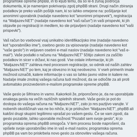
programske opreme phpBB, in to kljub temu, da so le-ti zunaj področja
dokumenta, ki je namenjen pokrivanju zgolj phpBB strani. Drugi način zbiranja
podatkov je preko vaših pošiljk nam, ki so lahko omejene na: pošiljanje kot
anonimni uporabnik (nadalje navedeno kot "anonimni prispevek"), registracija
na “Matjazev.NET” (nadalje navedeno kot "vaš račun") in vaši prispevki, ki jih
objavite po registraciji in medtem, ko ste prijavljeni (nadalje navedeno kot "vaši
prispevki").
Vaš račun bo vseboval vsaj unikatno identifikacijsko ime (nadalje navedeno
kot "uporabniško ime"), osebno geslo za vpisovanje (nadalje navedeno kot
"vaše geslo") in veljaven osebni e-mail naslov (nadalje navedeno kot "vaš e-
mail"). Vaše podatki o računu na “Matjazev.NET” ščitijo zakoni za zaščito
podatkov in sicer v državi, ki nas gosti. Vse ostale informacije, ki jih
“Matjazev.NET” zahteva med procesom registracije, so odmik od naših zahtev
“Matjazev.NET” po tem, kaj je obvezno in kaj neobvezno. V vseh primerih imate
možnost označiti, katere informacije o vas so lahko javno vidne in katere ne.
Nadalje imate znotraj vašega računa tudi možnost, da se odločite za ali proti
avtomatsko proizvedenim e-mailom programske opreme phpBB.
Vaše geslo je šifrirano in varno. Kakorkoli že, priporočeno je, da ne uporabljate
enakega gesla na večih različnih spletnih straneh. Vaše geslo je pot do
dostopa do vašega računa na “Matjazev.NET”, zato jo res pazljivo varujte. V
nobenih okoliščinah vas ne bo nihče, ki je pridružen “Matjazev.NET”, phpBB ali
kakšni drugi skupini legitimno vprašal po vašem geslu. Če se vam zgodi, da
geslo pozabite, lahko uporabite možnost "Pozabil sem svoje geslo", ki jo
programska oprema phpBB omogoča. V tem procesu boste naprošeni, da
vpišete svoje uporabniško ime in vaš e-mail naslov, programska oprema
phpBB pa vam bo priskrbela novo geslo za obnovitev vašega računa.