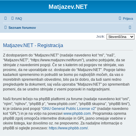
Matjazev.NET
FAQ
Prijava
I
Seznam forumov
s
Jezik:
k
Matjazev.NET - Registracija
a
Z dostopanjem do “Matjazev.NET” (nadalje navedeno kot “mi”, “naš”,
n
“Matjazev.NET”, “https://www.matjazev.net/forum”), uradno potrjujete, da se
j
strinjate z navedenimi pogoji. Če se s katerim od pogojev ne strinjate, vas
prosimo, da ne uporabljate oz. dostopate do “Matjazev.NET”. Pogoje lahko
e
kadarkoli spremenimo in potrudili se bomo po najboljših močeh, da vas o
morebitnih spremembah obvestimo, bilo pa bi dobro, da tudi sami redno
pregledujete ta dokument, saj vaša uporaba “Matjazev.NET” po spremembah
pomeni, da se uradno strinjate z vsemi popravki in nadgradnjami.
Naši forumi tečejo na phpBB platformi za forume (nadalje navedeno kot “oni”,
“njim”, “njihov”, “phpBB p”, “www.phpbb.com”, “phpBB skupina”, “phpBB timi”),
ki je izdana pod pogoji “
GNU General Public License v2
” (nadalje navedeno
kot “GPL”) in je na voljo na povezavi
www.phpbb.com
. Programska oprema
phpBB zgolj omogoča internetne diskusije in GPL jasno omejuje vsebine v
okvire tistega, kar dovolimo oz. ne prepovemo. Za nadaljne informacije o
phpBB si oglejte povezavo:
https://www.phpbb.com/
.