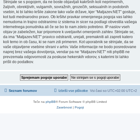
Strinjate se s pogojem, da ne boste objavljali kakršnih koli neprimernih,
žaljivih, obrekljivih, vulgarnih, sovražnih, grozečih, seksualnih in podobnih
vsebin, ki bi lahko kršile zakone tako vaše države, kjer “Matjazev.NET” gostuje,
kot tudi mednarodno pravo. Ob kršitvi pravkar omenjenega pogoja vas lahko
nemudoma in trajno odstranimo iz sistema in sicer na podlagi obvestila vašega
internetnega ponudnika ali če se bo to nam zdelo potrebno. IP naslov vseh
objav je zabeležen, kar pripomore k uveljavitvi omenjenih zahtev. Strinjate se,
da ima “Matjazev.NET” pravico odstraniti, urejati, premakniti ali zapreti katero
koli temo in ob času, ki se nam zdi primeren. Kot uporabnik se strinjate, da se
vaše objavljene vsebine shrani v arhiv. Vaše informacije ne bodo posredovane
naprej brez vašega dovoljenja, vendar pa ne “Matjazev.NET” niti phpBB ne
prevzemata odgovornosti za poskuse hekerskih vdorov, s katerimi bi lahko
prišli do podatkov.
Seznam forumov
Izbriši vse piškotke
Vsi časi so UTC+02:00 UTC+2
Teče na
phpBB
® Forum Software © phpBB Limited
Zasebnost
|
Pogoji