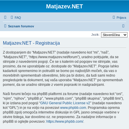
Matjazev.NET
FAQ
Prijava
I
Seznam forumov
s
Jezik:
k
Matjazev.NET - Registracija
a
Z dostopanjem do “Matjazev.NET” (nadalje navedeno kot “mi”, “naš”,
n
“Matjazev.NET”, “https://www.matjazev.net/forum”), uradno potrjujete, da se
j
strinjate z navedenimi pogoji. Če se s katerim od pogojev ne strinjate, vas
prosimo, da ne uporabljate oz. dostopate do “Matjazev.NET”. Pogoje lahko
e
kadarkoli spremenimo in potrudili se bomo po najboljših močeh, da vas o
morebitnih spremembah obvestimo, bilo pa bi dobro, da tudi sami redno
pregledujete ta dokument, saj vaša uporaba “Matjazev.NET” po spremembah
pomeni, da se uradno strinjate z vsemi popravki in nadgradnjami.
Naši forumi tečejo na phpBB platformi za forume (nadalje navedeno kot “oni”,
“njim”, “njihov”, “phpBB p”, “www.phpbb.com”, “phpBB skupina”, “phpBB timi”),
ki je izdana pod pogoji “
GNU General Public License v2
” (nadalje navedeno
kot “GPL”) in je na voljo na povezavi
www.phpbb.com
. Programska oprema
phpBB zgolj omogoča internetne diskusije in GPL jasno omejuje vsebine v
okvire tistega, kar dovolimo oz. ne prepovemo. Za nadaljne informacije o
phpBB si oglejte povezavo:
https://www.phpbb.com/
.