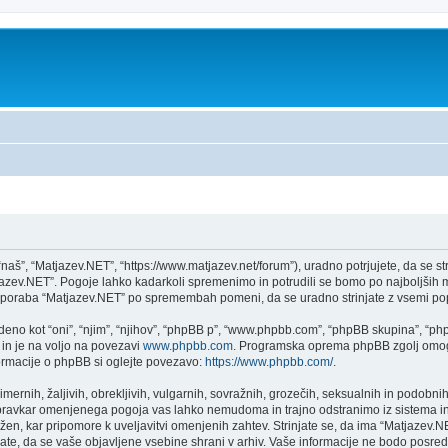
aš”, “Matjazev.NET”, “https://www.matjazev.net/forum”), uradno potrjujete, da se st
atjazev.NET”. Pogoje lahko kadarkoli spremenimo in potrudili se bomo po najboljši
 uporaba “Matjazev.NET” po spremembah pomeni, da se uradno strinjate z vsemi po
no kot “oni”, “njim”, “njihov”, “phpBB p”, “www.phpbb.com”, “phpBB skupina”, “phpB
 in je na voljo na povezavi
www.phpbb.com
. Programska oprema phpBB zgolj omogo
formacije o phpBB si oglejte povezavo:
https://www.phpbb.com/
.
imernih, žaljivih, obrekljivih, vulgarnih, sovražnih, grozečih, seksualnih in podobnih
 pravkar omenjenega pogoja vas lahko nemudoma in trajno odstranimo iz sistema in
n, kar pripomore k uveljavitvi omenjenih zahtev. Strinjate se, da ima “Matjazev.NET” 
njate, da se vaše objavljene vsebine shrani v arhiv. Vaše informacije ne bodo pos