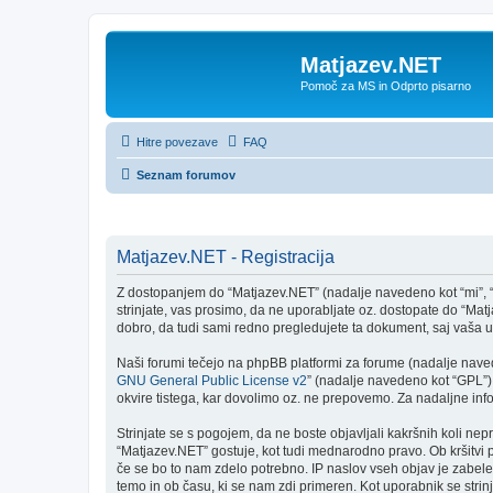
Matjazev.NET
Pomoč za MS in Odprto pisarno
Hitre povezave
FAQ
Seznam forumov
Matjazev.NET - Registracija
Z dostopanjem do “Matjazev.NET” (nadalje navedeno kot “mi”, “n
strinjate, vas prosimo, da ne uporabljate oz. dostopate do “M
dobro, da tudi sami redno pregledujete ta dokument, saj vaša
Naši forumi tečejo na phpBB platformi za forume (nadalje navede
GNU General Public License v2
” (nadalje navedeno kot “GPL”)
okvire tistega, kar dovolimo oz. ne prepovemo. Za nadaljne in
Strinjate se s pogojem, da ne boste objavljali kakršnih koli nepr
“Matjazev.NET” gostuje, kot tudi mednarodno pravo. Ob kršitvi
če se bo to nam zdelo potrebno. IP naslov vseh objav je zabeleže
temo in ob času, ki se nam zdi primeren. Kot uporabnik se stri