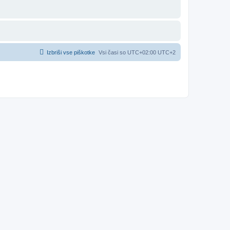
Izbriši vse piškotke
Vsi časi so UTC+02:00 UTC+2