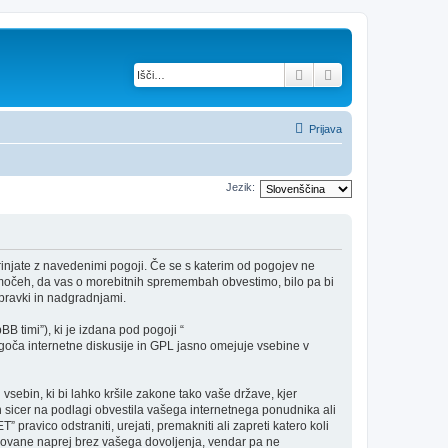
Iskanje
Napredno iskanje
Prijava
Jezik:
rinjate z navedenimi pogoji. Če se s katerim od pogojev ne
h močeh, da vas o morebitnih spremembah obvestimo, bilo pa bi
pravki in nadgradnjami.
B timi”), ki je izdana pod pogoji “
ča internetne diskusije in GPL jasno omejuje vsebine v
 vsebin, ki bi lahko kršile zakone tako vaše države, kjer
 sicer na podlagi obvestila vašega internetnega ponudnika ali
pravico odstraniti, urejati, premakniti ali zapreti katero koli
redovane naprej brez vašega dovoljenja, vendar pa ne