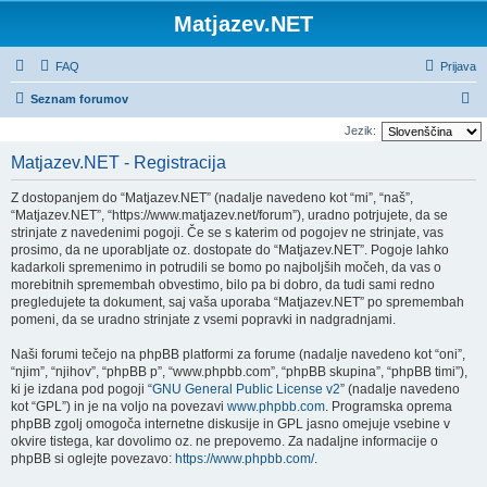
Matjazev.NET
FAQ
Prijava
I
Seznam forumov
s
Jezik:
k
Matjazev.NET - Registracija
a
Z dostopanjem do “Matjazev.NET” (nadalje navedeno kot “mi”, “naš”,
n
“Matjazev.NET”, “https://www.matjazev.net/forum”), uradno potrjujete, da se
j
strinjate z navedenimi pogoji. Če se s katerim od pogojev ne strinjate, vas
prosimo, da ne uporabljate oz. dostopate do “Matjazev.NET”. Pogoje lahko
e
kadarkoli spremenimo in potrudili se bomo po najboljših močeh, da vas o
morebitnih spremembah obvestimo, bilo pa bi dobro, da tudi sami redno
pregledujete ta dokument, saj vaša uporaba “Matjazev.NET” po spremembah
pomeni, da se uradno strinjate z vsemi popravki in nadgradnjami.
Naši forumi tečejo na phpBB platformi za forume (nadalje navedeno kot “oni”,
“njim”, “njihov”, “phpBB p”, “www.phpbb.com”, “phpBB skupina”, “phpBB timi”),
ki je izdana pod pogoji “
GNU General Public License v2
” (nadalje navedeno
kot “GPL”) in je na voljo na povezavi
www.phpbb.com
. Programska oprema
phpBB zgolj omogoča internetne diskusije in GPL jasno omejuje vsebine v
okvire tistega, kar dovolimo oz. ne prepovemo. Za nadaljne informacije o
phpBB si oglejte povezavo:
https://www.phpbb.com/
.