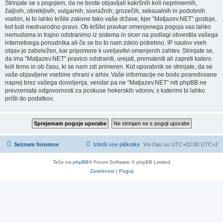
Strinjate se s pogojem, da ne boste objavljali kakršnih koli neprimernih,
žaljivih, obrekljivih, vulgarnih, sovražnih, grozečih, seksualnih in podobnih
vsebin, ki bi lahko kršile zakone tako vaše države, kjer “Matjazev.NET” gostuje,
kot tudi mednarodno pravo. Ob kršitvi pravkar omenjenega pogoja vas lahko
nemudoma in trajno odstranimo iz sistema in sicer na podlagi obvestila vašega
internetnega ponudnika ali če se bo to nam zdelo potrebno. IP naslov vseh
objav je zabeležen, kar pripomore k uveljavitvi omenjenih zahtev. Strinjate se,
da ima “Matjazev.NET” pravico odstraniti, urejati, premakniti ali zapreti katero
koli temo in ob času, ki se nam zdi primeren. Kot uporabnik se strinjate, da se
vaše objavljene vsebine shrani v arhiv. Vaše informacije ne bodo posredovane
naprej brez vašega dovoljenja, vendar pa ne “Matjazev.NET” niti phpBB ne
prevzemata odgovornosti za poskuse hekerskih vdorov, s katerimi bi lahko
prišli do podatkov.
Seznam forumov
Izbriši vse piškotke
Vsi časi so UTC+02:00 UTC+2
Teče na
phpBB
® Forum Software © phpBB Limited
Zasebnost
|
Pogoji