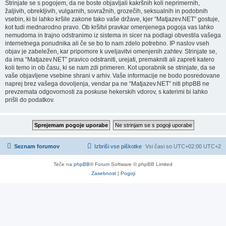
Strinjate se s pogojem, da ne boste objavljali kakršnih koli neprimernih,
žaljivih, obrekljivih, vulgarnih, sovražnih, grozečih, seksualnih in podobnih
vsebin, ki bi lahko kršile zakone tako vaše države, kjer “Matjazev.NET” gostuje,
kot tudi mednarodno pravo. Ob kršitvi pravkar omenjenega pogoja vas lahko
nemudoma in trajno odstranimo iz sistema in sicer na podlagi obvestila vašega
internetnega ponudnika ali če se bo to nam zdelo potrebno. IP naslov vseh
objav je zabeležen, kar pripomore k uveljavitvi omenjenih zahtev. Strinjate se,
da ima “Matjazev.NET” pravico odstraniti, urejati, premakniti ali zapreti katero
koli temo in ob času, ki se nam zdi primeren. Kot uporabnik se strinjate, da se
vaše objavljene vsebine shrani v arhiv. Vaše informacije ne bodo posredovane
naprej brez vašega dovoljenja, vendar pa ne “Matjazev.NET” niti phpBB ne
prevzemata odgovornosti za poskuse hekerskih vdorov, s katerimi bi lahko
prišli do podatkov.
Seznam forumov
Izbriši vse piškotke
Vsi časi so UTC+02:00 UTC+2
Teče na
phpBB
® Forum Software © phpBB Limited
Zasebnost
|
Pogoji