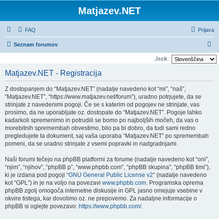
Matjazev.NET
FAQ
Prijava
I
Seznam forumov
s
Jezik:
k
Matjazev.NET - Registracija
a
Z dostopanjem do “Matjazev.NET” (nadalje navedeno kot “mi”, “naš”,
n
“Matjazev.NET”, “https://www.matjazev.net/forum”), uradno potrjujete, da se
j
strinjate z navedenimi pogoji. Če se s katerim od pogojev ne strinjate, vas
prosimo, da ne uporabljate oz. dostopate do “Matjazev.NET”. Pogoje lahko
e
kadarkoli spremenimo in potrudili se bomo po najboljših močeh, da vas o
morebitnih spremembah obvestimo, bilo pa bi dobro, da tudi sami redno
pregledujete ta dokument, saj vaša uporaba “Matjazev.NET” po spremembah
pomeni, da se uradno strinjate z vsemi popravki in nadgradnjami.
Naši forumi tečejo na phpBB platformi za forume (nadalje navedeno kot “oni”,
“njim”, “njihov”, “phpBB p”, “www.phpbb.com”, “phpBB skupina”, “phpBB timi”),
ki je izdana pod pogoji “
GNU General Public License v2
” (nadalje navedeno
kot “GPL”) in je na voljo na povezavi
www.phpbb.com
. Programska oprema
phpBB zgolj omogoča internetne diskusije in GPL jasno omejuje vsebine v
okvire tistega, kar dovolimo oz. ne prepovemo. Za nadaljne informacije o
phpBB si oglejte povezavo:
https://www.phpbb.com/
.