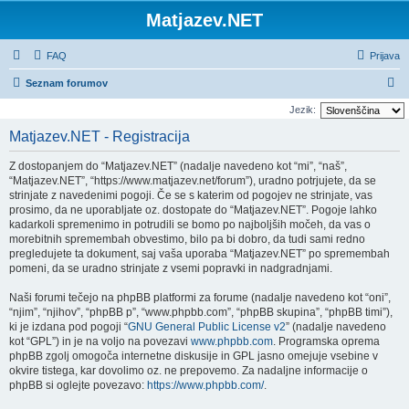
Matjazev.NET
FAQ
Prijava
I
Seznam forumov
s
Jezik:
k
Matjazev.NET - Registracija
a
Z dostopanjem do “Matjazev.NET” (nadalje navedeno kot “mi”, “naš”,
n
“Matjazev.NET”, “https://www.matjazev.net/forum”), uradno potrjujete, da se
j
strinjate z navedenimi pogoji. Če se s katerim od pogojev ne strinjate, vas
prosimo, da ne uporabljate oz. dostopate do “Matjazev.NET”. Pogoje lahko
e
kadarkoli spremenimo in potrudili se bomo po najboljših močeh, da vas o
morebitnih spremembah obvestimo, bilo pa bi dobro, da tudi sami redno
pregledujete ta dokument, saj vaša uporaba “Matjazev.NET” po spremembah
pomeni, da se uradno strinjate z vsemi popravki in nadgradnjami.
Naši forumi tečejo na phpBB platformi za forume (nadalje navedeno kot “oni”,
“njim”, “njihov”, “phpBB p”, “www.phpbb.com”, “phpBB skupina”, “phpBB timi”),
ki je izdana pod pogoji “
GNU General Public License v2
” (nadalje navedeno
kot “GPL”) in je na voljo na povezavi
www.phpbb.com
. Programska oprema
phpBB zgolj omogoča internetne diskusije in GPL jasno omejuje vsebine v
okvire tistega, kar dovolimo oz. ne prepovemo. Za nadaljne informacije o
phpBB si oglejte povezavo:
https://www.phpbb.com/
.