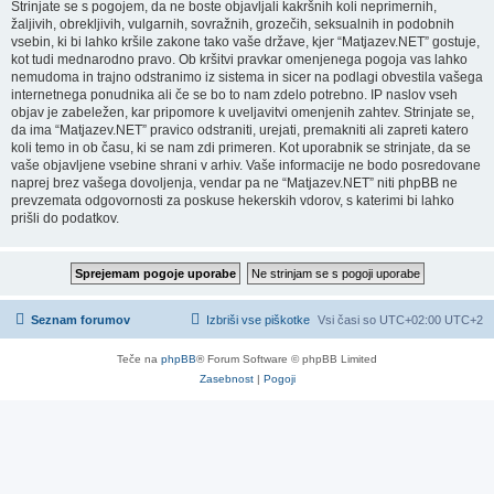
Strinjate se s pogojem, da ne boste objavljali kakršnih koli neprimernih,
žaljivih, obrekljivih, vulgarnih, sovražnih, grozečih, seksualnih in podobnih
vsebin, ki bi lahko kršile zakone tako vaše države, kjer “Matjazev.NET” gostuje,
kot tudi mednarodno pravo. Ob kršitvi pravkar omenjenega pogoja vas lahko
nemudoma in trajno odstranimo iz sistema in sicer na podlagi obvestila vašega
internetnega ponudnika ali če se bo to nam zdelo potrebno. IP naslov vseh
objav je zabeležen, kar pripomore k uveljavitvi omenjenih zahtev. Strinjate se,
da ima “Matjazev.NET” pravico odstraniti, urejati, premakniti ali zapreti katero
koli temo in ob času, ki se nam zdi primeren. Kot uporabnik se strinjate, da se
vaše objavljene vsebine shrani v arhiv. Vaše informacije ne bodo posredovane
naprej brez vašega dovoljenja, vendar pa ne “Matjazev.NET” niti phpBB ne
prevzemata odgovornosti za poskuse hekerskih vdorov, s katerimi bi lahko
prišli do podatkov.
Seznam forumov
Izbriši vse piškotke
Vsi časi so UTC+02:00 UTC+2
Teče na
phpBB
® Forum Software © phpBB Limited
Zasebnost
|
Pogoji