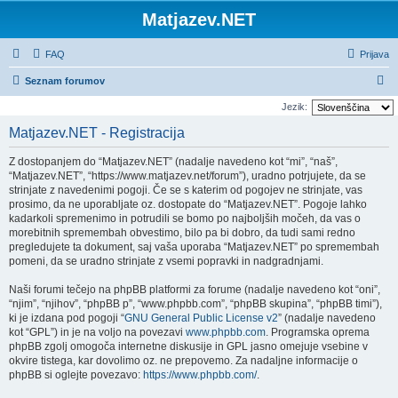
Matjazev.NET
FAQ
Prijava
I
Seznam forumov
s
Jezik:
k
Matjazev.NET - Registracija
a
Z dostopanjem do “Matjazev.NET” (nadalje navedeno kot “mi”, “naš”,
n
“Matjazev.NET”, “https://www.matjazev.net/forum”), uradno potrjujete, da se
j
strinjate z navedenimi pogoji. Če se s katerim od pogojev ne strinjate, vas
prosimo, da ne uporabljate oz. dostopate do “Matjazev.NET”. Pogoje lahko
e
kadarkoli spremenimo in potrudili se bomo po najboljših močeh, da vas o
morebitnih spremembah obvestimo, bilo pa bi dobro, da tudi sami redno
pregledujete ta dokument, saj vaša uporaba “Matjazev.NET” po spremembah
pomeni, da se uradno strinjate z vsemi popravki in nadgradnjami.
Naši forumi tečejo na phpBB platformi za forume (nadalje navedeno kot “oni”,
“njim”, “njihov”, “phpBB p”, “www.phpbb.com”, “phpBB skupina”, “phpBB timi”),
ki je izdana pod pogoji “
GNU General Public License v2
” (nadalje navedeno
kot “GPL”) in je na voljo na povezavi
www.phpbb.com
. Programska oprema
phpBB zgolj omogoča internetne diskusije in GPL jasno omejuje vsebine v
okvire tistega, kar dovolimo oz. ne prepovemo. Za nadaljne informacije o
phpBB si oglejte povezavo:
https://www.phpbb.com/
.