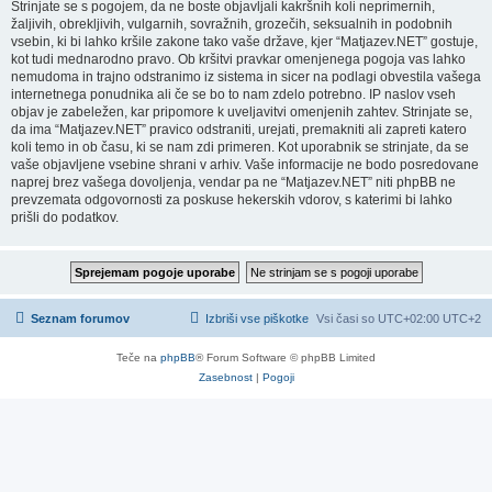
Strinjate se s pogojem, da ne boste objavljali kakršnih koli neprimernih,
žaljivih, obrekljivih, vulgarnih, sovražnih, grozečih, seksualnih in podobnih
vsebin, ki bi lahko kršile zakone tako vaše države, kjer “Matjazev.NET” gostuje,
kot tudi mednarodno pravo. Ob kršitvi pravkar omenjenega pogoja vas lahko
nemudoma in trajno odstranimo iz sistema in sicer na podlagi obvestila vašega
internetnega ponudnika ali če se bo to nam zdelo potrebno. IP naslov vseh
objav je zabeležen, kar pripomore k uveljavitvi omenjenih zahtev. Strinjate se,
da ima “Matjazev.NET” pravico odstraniti, urejati, premakniti ali zapreti katero
koli temo in ob času, ki se nam zdi primeren. Kot uporabnik se strinjate, da se
vaše objavljene vsebine shrani v arhiv. Vaše informacije ne bodo posredovane
naprej brez vašega dovoljenja, vendar pa ne “Matjazev.NET” niti phpBB ne
prevzemata odgovornosti za poskuse hekerskih vdorov, s katerimi bi lahko
prišli do podatkov.
Seznam forumov
Izbriši vse piškotke
Vsi časi so UTC+02:00 UTC+2
Teče na
phpBB
® Forum Software © phpBB Limited
Zasebnost
|
Pogoji