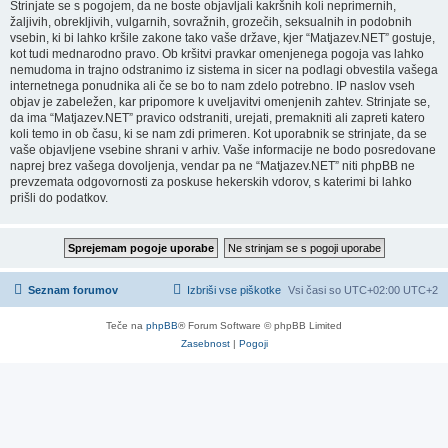
Strinjate se s pogojem, da ne boste objavljali kakršnih koli neprimernih,
žaljivih, obrekljivih, vulgarnih, sovražnih, grozečih, seksualnih in podobnih
vsebin, ki bi lahko kršile zakone tako vaše države, kjer “Matjazev.NET” gostuje,
kot tudi mednarodno pravo. Ob kršitvi pravkar omenjenega pogoja vas lahko
nemudoma in trajno odstranimo iz sistema in sicer na podlagi obvestila vašega
internetnega ponudnika ali če se bo to nam zdelo potrebno. IP naslov vseh
objav je zabeležen, kar pripomore k uveljavitvi omenjenih zahtev. Strinjate se,
da ima “Matjazev.NET” pravico odstraniti, urejati, premakniti ali zapreti katero
koli temo in ob času, ki se nam zdi primeren. Kot uporabnik se strinjate, da se
vaše objavljene vsebine shrani v arhiv. Vaše informacije ne bodo posredovane
naprej brez vašega dovoljenja, vendar pa ne “Matjazev.NET” niti phpBB ne
prevzemata odgovornosti za poskuse hekerskih vdorov, s katerimi bi lahko
prišli do podatkov.
Seznam forumov
Izbriši vse piškotke
Vsi časi so UTC+02:00 UTC+2
Teče na
phpBB
® Forum Software © phpBB Limited
Zasebnost
|
Pogoji