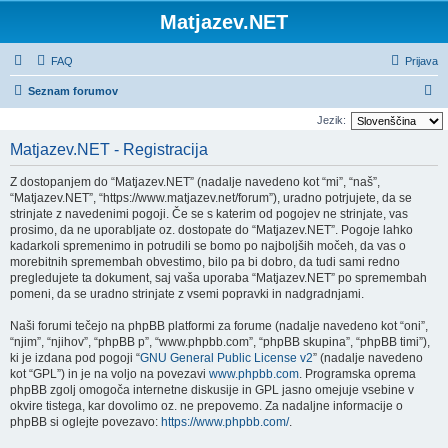
Matjazev.NET
FAQ
Prijava
I
Seznam forumov
s
Jezik:
k
Matjazev.NET - Registracija
a
Z dostopanjem do “Matjazev.NET” (nadalje navedeno kot “mi”, “naš”,
n
“Matjazev.NET”, “https://www.matjazev.net/forum”), uradno potrjujete, da se
j
strinjate z navedenimi pogoji. Če se s katerim od pogojev ne strinjate, vas
prosimo, da ne uporabljate oz. dostopate do “Matjazev.NET”. Pogoje lahko
e
kadarkoli spremenimo in potrudili se bomo po najboljših močeh, da vas o
morebitnih spremembah obvestimo, bilo pa bi dobro, da tudi sami redno
pregledujete ta dokument, saj vaša uporaba “Matjazev.NET” po spremembah
pomeni, da se uradno strinjate z vsemi popravki in nadgradnjami.
Naši forumi tečejo na phpBB platformi za forume (nadalje navedeno kot “oni”,
“njim”, “njihov”, “phpBB p”, “www.phpbb.com”, “phpBB skupina”, “phpBB timi”),
ki je izdana pod pogoji “
GNU General Public License v2
” (nadalje navedeno
kot “GPL”) in je na voljo na povezavi
www.phpbb.com
. Programska oprema
phpBB zgolj omogoča internetne diskusije in GPL jasno omejuje vsebine v
okvire tistega, kar dovolimo oz. ne prepovemo. Za nadaljne informacije o
phpBB si oglejte povezavo:
https://www.phpbb.com/
.