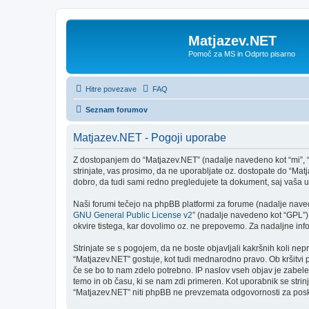
Matjazev.NET
Pomoč za MS in Odprto pisarno
Hitre povezave
FAQ
Seznam forumov
Matjazev.NET - Pogoji uporabe
Z dostopanjem do “Matjazev.NET” (nadalje navedeno kot “mi”, “n
strinjate, vas prosimo, da ne uporabljate oz. dostopate do “M
dobro, da tudi sami redno pregledujete ta dokument, saj vaša
Naši forumi tečejo na phpBB platformi za forume (nadalje navede
GNU General Public License v2
” (nadalje navedeno kot “GPL”)
okvire tistega, kar dovolimo oz. ne prepovemo. Za nadaljne in
Strinjate se s pogojem, da ne boste objavljali kakršnih koli nepr
“Matjazev.NET” gostuje, kot tudi mednarodno pravo. Ob kršitvi
če se bo to nam zdelo potrebno. IP naslov vseh objav je zabeleže
temo in ob času, ki se nam zdi primeren. Kot uporabnik se stri
“Matjazev.NET” niti phpBB ne prevzemata odgovornosti za poskus