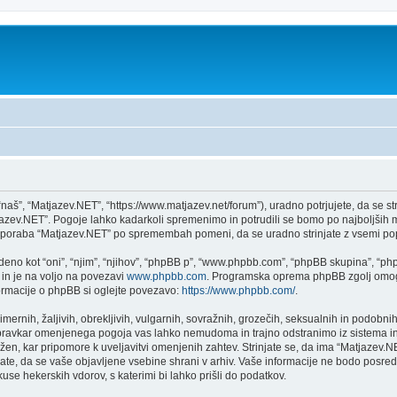
aš”, “Matjazev.NET”, “https://www.matjazev.net/forum”), uradno potrjujete, da se st
atjazev.NET”. Pogoje lahko kadarkoli spremenimo in potrudili se bomo po najboljši
 uporaba “Matjazev.NET” po spremembah pomeni, da se uradno strinjate z vsemi po
no kot “oni”, “njim”, “njihov”, “phpBB p”, “www.phpbb.com”, “phpBB skupina”, “phpB
 in je na voljo na povezavi
www.phpbb.com
. Programska oprema phpBB zgolj omogo
formacije o phpBB si oglejte povezavo:
https://www.phpbb.com/
.
imernih, žaljivih, obrekljivih, vulgarnih, sovražnih, grozečih, seksualnih in podobnih
 pravkar omenjenega pogoja vas lahko nemudoma in trajno odstranimo iz sistema in
n, kar pripomore k uveljavitvi omenjenih zahtev. Strinjate se, da ima “Matjazev.NET” 
njate, da se vaše objavljene vsebine shrani v arhiv. Vaše informacije ne bodo pos
e hekerskih vdorov, s katerimi bi lahko prišli do podatkov.