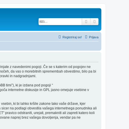
Iskanje
Napredno iskanje
Registriraj se!
Prijava
rinjate z navedenimi pogoji. Če se s katerim od pogojev ne
h močeh, da vas o morebitnih spremembah obvestimo, bilo pa bi
pravki in nadgradnjami.
B timi”), ki je izdana pod pogoji “
ča internetne diskusije in GPL jasno omejuje vsebine v
 vsebin, ki bi lahko kršile zakone tako vaše države, kjer
 sicer na podlagi obvestila vašega internetnega ponudnika ali
pravico odstraniti, urejati, premakniti ali zapreti katero koli
redovane naprej brez vašega dovoljenja, vendar pa ne