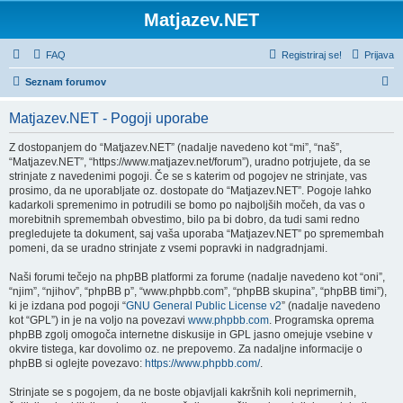
Matjazev.NET
FAQ
Registriraj se!
Prijava
I
Seznam forumov
s
Matjazev.NET - Pogoji uporabe
k
a
Z dostopanjem do “Matjazev.NET” (nadalje navedeno kot “mi”, “naš”,
“Matjazev.NET”, “https://www.matjazev.net/forum”), uradno potrjujete, da se
n
strinjate z navedenimi pogoji. Če se s katerim od pogojev ne strinjate, vas
j
prosimo, da ne uporabljate oz. dostopate do “Matjazev.NET”. Pogoje lahko
kadarkoli spremenimo in potrudili se bomo po najboljših močeh, da vas o
e
morebitnih spremembah obvestimo, bilo pa bi dobro, da tudi sami redno
pregledujete ta dokument, saj vaša uporaba “Matjazev.NET” po spremembah
pomeni, da se uradno strinjate z vsemi popravki in nadgradnjami.
Naši forumi tečejo na phpBB platformi za forume (nadalje navedeno kot “oni”,
“njim”, “njihov”, “phpBB p”, “www.phpbb.com”, “phpBB skupina”, “phpBB timi”),
ki je izdana pod pogoji “
GNU General Public License v2
” (nadalje navedeno
kot “GPL”) in je na voljo na povezavi
www.phpbb.com
. Programska oprema
phpBB zgolj omogoča internetne diskusije in GPL jasno omejuje vsebine v
okvire tistega, kar dovolimo oz. ne prepovemo. Za nadaljne informacije o
phpBB si oglejte povezavo:
https://www.phpbb.com/
.
Strinjate se s pogojem, da ne boste objavljali kakršnih koli neprimernih,