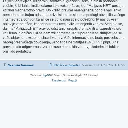
žaljivih, obrekljivih, vulgarnih, sovražnih, grozečih, seksualnih in podobnih
vsebin, ki bi lahko kršile zakone tako vaše države, kjer “Matjazev.NET” gostuje,
kot tudi mednarodno pravo. Ob kršitvi pravkar omenjenega pogoja vas lahko
nemudoma in trajno odstranimo iz sistema in sicer na podlagi obvestila vašega
internetnega ponudnika ali če se bo to nam zdelo potrebno. IP naslov vseh
objav je zabeležen, kar pripomore k uveljavitvi omenjenih zahtev. Strinjate se,
da ima “Matjazev.NET” pravico odstraniti, urejati, premakniti ali zapreti katero
koli temo in ob času, ki se nam zdi primeren. Kot uporabnik se strinjate, da se
vaše objavljene vsebine shrani v arhiv. Vaše informacije ne bodo posredovane
naprej brez vašega dovoljenja, vendar pa ne “Matjazev.NET” niti phpBB ne
prevzemata odgovornosti za poskuse hekerskih vdorov, s katerimi bi lahko
prišli do podatkov.
Seznam forumov
Izbriši vse piškotke
Vsi časi so UTC+02:00 UTC+2
Teče na
phpBB
® Forum Software © phpBB Limited
Zasebnost
|
Pogoji