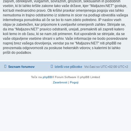
žaljivih, obrekljivih, vulgarnih, sovražnih, grozečih, seksualnih in podobnih
vsebin, ki bi lahko kršile zakone tako vaše države, kjer “Matjazev.NET” gostuje,
kot tudi mednarodno pravo. Ob kršitvi pravkar omenjenega pogoja vas lahko
nemudoma in trajno odstranimo iz sistema in sicer na podlagi obvestila vašega
internetnega ponudnika ali če se bo to nam zdelo potrebno. IP naslov vseh
objav je zabeležen, kar pripomore k uveljavitvi omenjenih zahtev. Strinjate se,
da ima “Matjazev.NET” pravico odstraniti, urejati, premakniti ali zapreti katero
koli temo in ob času, ki se nam zdi primeren. Kot uporabnik se strinjate, da se
vaše objavljene vsebine shrani v arhiv. Vaše informacije ne bodo posredovane
naprej brez vašega dovoljenja, vendar pa ne “Matjazev.NET” niti phpBB ne
prevzemata odgovornosti za poskuse hekerskih vdorov, s katerimi bi lahko
prišli do podatkov.
Seznam forumov
Izbriši vse piškotke
Vsi časi so UTC+02:00 UTC+2
Teče na
phpBB
® Forum Software © phpBB Limited
Zasebnost
|
Pogoji