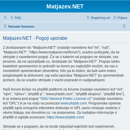
Matjazev.NET
FAQ
Registriraj se!
Prijava
I
Seznam forumov
s
Matjazev.NET - Pogoji uporabe
k
a
Z dostopanjem do “Matjazev.NET” (nadalje navedeno kot “mi”, “naš”,
“Matjazev.NET”, “https://www.matjazev.net/forum”), uradno potrjujete, da se
n
strinjate z navedenimi pogoji. Če se s katerim od pogojev ne strinjate, vas
j
prosimo, da ne uporabljate oz. dostopate do “Matjazev.NET”. Pogoje lahko
kadarkoli spremenimo in potrudili se bomo po najboljših močeh, da vas o
e
morebitnih spremembah obvestimo, bilo pa bi dobro, da tudi sami redno
pregledujete ta dokument, saj vaša uporaba “Matjazev.NET” po spremembah
pomeni, da se uradno strinjate z vsemi popravki in nadgradnjami.
Naši forumi tečejo na phpBB platformi za forume (nadalje navedeno kot “oni”,
“njim”, “njihov”, “phpBB p”, “www.phpbb.com”, “phpBB skupina”, “phpBB timi”),
ki je izdana pod pogoji “
GNU General Public License v2
” (nadalje navedeno
kot “GPL”) in je na voljo na povezavi
www.phpbb.com
. Programska oprema
phpBB zgolj omogoča internetne diskusije in GPL jasno omejuje vsebine v
okvire tistega, kar dovolimo oz. ne prepovemo. Za nadaljne informacije o
phpBB si oglejte povezavo:
https://www.phpbb.com/
.
Strinjate se s pogojem, da ne boste objavljali kakršnih koli neprimernih,