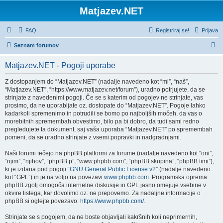
Matjazev.NET
FAQ
Registriraj se!
Prijava
I
Seznam forumov
s
Matjazev.NET - Pogoji uporabe
k
a
Z dostopanjem do “Matjazev.NET” (nadalje navedeno kot “mi”, “naš”,
“Matjazev.NET”, “https://www.matjazev.net/forum”), uradno potrjujete, da se
n
strinjate z navedenimi pogoji. Če se s katerim od pogojev ne strinjate, vas
j
prosimo, da ne uporabljate oz. dostopate do “Matjazev.NET”. Pogoje lahko
kadarkoli spremenimo in potrudili se bomo po najboljših močeh, da vas o
e
morebitnih spremembah obvestimo, bilo pa bi dobro, da tudi sami redno
pregledujete ta dokument, saj vaša uporaba “Matjazev.NET” po spremembah
pomeni, da se uradno strinjate z vsemi popravki in nadgradnjami.
Naši forumi tečejo na phpBB platformi za forume (nadalje navedeno kot “oni”,
“njim”, “njihov”, “phpBB p”, “www.phpbb.com”, “phpBB skupina”, “phpBB timi”),
ki je izdana pod pogoji “
GNU General Public License v2
” (nadalje navedeno
kot “GPL”) in je na voljo na povezavi
www.phpbb.com
. Programska oprema
phpBB zgolj omogoča internetne diskusije in GPL jasno omejuje vsebine v
okvire tistega, kar dovolimo oz. ne prepovemo. Za nadaljne informacije o
phpBB si oglejte povezavo:
https://www.phpbb.com/
.
Strinjate se s pogojem, da ne boste objavljali kakršnih koli neprimernih,