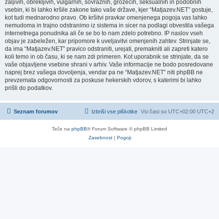
žaljivih, obrekljivih, vulgarnih, sovražnih, grozečih, seksualnih in podobnih
vsebin, ki bi lahko kršile zakone tako vaše države, kjer “Matjazev.NET” gostuje,
kot tudi mednarodno pravo. Ob kršitvi pravkar omenjenega pogoja vas lahko
nemudoma in trajno odstranimo iz sistema in sicer na podlagi obvestila vašega
internetnega ponudnika ali če se bo to nam zdelo potrebno. IP naslov vseh
objav je zabeležen, kar pripomore k uveljavitvi omenjenih zahtev. Strinjate se,
da ima “Matjazev.NET” pravico odstraniti, urejati, premakniti ali zapreti katero
koli temo in ob času, ki se nam zdi primeren. Kot uporabnik se strinjate, da se
vaše objavljene vsebine shrani v arhiv. Vaše informacije ne bodo posredovane
naprej brez vašega dovoljenja, vendar pa ne “Matjazev.NET” niti phpBB ne
prevzemata odgovornosti za poskuse hekerskih vdorov, s katerimi bi lahko
prišli do podatkov.
Seznam forumov
Izbriši vse piškotke
Vsi časi so UTC+02:00 UTC+2
Teče na
phpBB
® Forum Software © phpBB Limited
Zasebnost
|
Pogoji