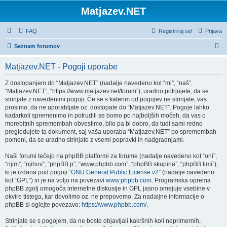
Matjazev.NET
FAQ
Registriraj se!
Prijava
I
Seznam forumov
s
Matjazev.NET - Pogoji uporabe
k
a
Z dostopanjem do “Matjazev.NET” (nadalje navedeno kot “mi”, “naš”,
“Matjazev.NET”, “https://www.matjazev.net/forum”), uradno potrjujete, da se
n
strinjate z navedenimi pogoji. Če se s katerim od pogojev ne strinjate, vas
j
prosimo, da ne uporabljate oz. dostopate do “Matjazev.NET”. Pogoje lahko
kadarkoli spremenimo in potrudili se bomo po najboljših močeh, da vas o
e
morebitnih spremembah obvestimo, bilo pa bi dobro, da tudi sami redno
pregledujete ta dokument, saj vaša uporaba “Matjazev.NET” po spremembah
pomeni, da se uradno strinjate z vsemi popravki in nadgradnjami.
Naši forumi tečejo na phpBB platformi za forume (nadalje navedeno kot “oni”,
“njim”, “njihov”, “phpBB p”, “www.phpbb.com”, “phpBB skupina”, “phpBB timi”),
ki je izdana pod pogoji “
GNU General Public License v2
” (nadalje navedeno
kot “GPL”) in je na voljo na povezavi
www.phpbb.com
. Programska oprema
phpBB zgolj omogoča internetne diskusije in GPL jasno omejuje vsebine v
okvire tistega, kar dovolimo oz. ne prepovemo. Za nadaljne informacije o
phpBB si oglejte povezavo:
https://www.phpbb.com/
.
Strinjate se s pogojem, da ne boste objavljali kakršnih koli neprimernih,