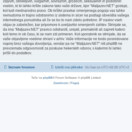
žaljivih, obrekljivih, vulgarnih, sovražnih, grozečih, seksualnih in podobnih
vsebin, ki bi lahko kršile zakone tako vaše države, kjer “Matjazev.NET” gostuje,
kot tudi mednarodno pravo. Ob kršitvi pravkar omenjenega pogoja vas lahko
nemudoma in trajno odstranimo iz sistema in sicer na podlagi obvestila vašega
internetnega ponudnika ali če se bo to nam zdelo potrebno. IP naslov vseh
objav je zabeležen, kar pripomore k uveljavitvi omenjenih zahtev. Strinjate se,
da ima “Matjazev.NET” pravico odstraniti, urejati, premakniti ali zapreti katero
koli temo in ob času, ki se nam zdi primeren. Kot uporabnik se strinjate, da se
vaše objavljene vsebine shrani v arhiv. Vaše informacije ne bodo posredovane
naprej brez vašega dovoljenja, vendar pa ne “Matjazev.NET” niti phpBB ne
prevzemata odgovornosti za poskuse hekerskih vdorov, s katerimi bi lahko
prišli do podatkov.
Seznam forumov
Izbriši vse piškotke
Vsi časi so UTC+02:00 UTC+2
Teče na
phpBB
® Forum Software © phpBB Limited
Zasebnost
|
Pogoji