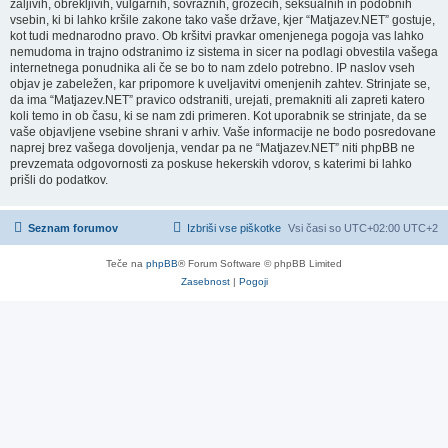
žaljivih, obrekljivih, vulgarnih, sovražnih, grozečih, seksualnih in podobnih
vsebin, ki bi lahko kršile zakone tako vaše države, kjer “Matjazev.NET” gostuje,
kot tudi mednarodno pravo. Ob kršitvi pravkar omenjenega pogoja vas lahko
nemudoma in trajno odstranimo iz sistema in sicer na podlagi obvestila vašega
internetnega ponudnika ali če se bo to nam zdelo potrebno. IP naslov vseh
objav je zabeležen, kar pripomore k uveljavitvi omenjenih zahtev. Strinjate se,
da ima “Matjazev.NET” pravico odstraniti, urejati, premakniti ali zapreti katero
koli temo in ob času, ki se nam zdi primeren. Kot uporabnik se strinjate, da se
vaše objavljene vsebine shrani v arhiv. Vaše informacije ne bodo posredovane
naprej brez vašega dovoljenja, vendar pa ne “Matjazev.NET” niti phpBB ne
prevzemata odgovornosti za poskuse hekerskih vdorov, s katerimi bi lahko
prišli do podatkov.
Seznam forumov
Izbriši vse piškotke
Vsi časi so UTC+02:00 UTC+2
Teče na
phpBB
® Forum Software © phpBB Limited
Zasebnost
|
Pogoji