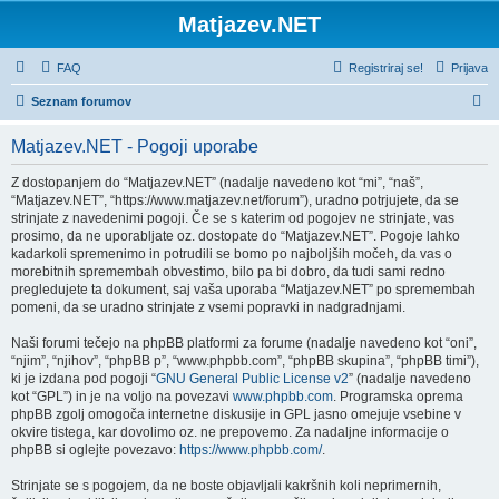
Matjazev.NET
FAQ
Registriraj se!
Prijava
I
Seznam forumov
s
Matjazev.NET - Pogoji uporabe
k
a
Z dostopanjem do “Matjazev.NET” (nadalje navedeno kot “mi”, “naš”,
“Matjazev.NET”, “https://www.matjazev.net/forum”), uradno potrjujete, da se
n
strinjate z navedenimi pogoji. Če se s katerim od pogojev ne strinjate, vas
j
prosimo, da ne uporabljate oz. dostopate do “Matjazev.NET”. Pogoje lahko
kadarkoli spremenimo in potrudili se bomo po najboljših močeh, da vas o
e
morebitnih spremembah obvestimo, bilo pa bi dobro, da tudi sami redno
pregledujete ta dokument, saj vaša uporaba “Matjazev.NET” po spremembah
pomeni, da se uradno strinjate z vsemi popravki in nadgradnjami.
Naši forumi tečejo na phpBB platformi za forume (nadalje navedeno kot “oni”,
“njim”, “njihov”, “phpBB p”, “www.phpbb.com”, “phpBB skupina”, “phpBB timi”),
ki je izdana pod pogoji “
GNU General Public License v2
” (nadalje navedeno
kot “GPL”) in je na voljo na povezavi
www.phpbb.com
. Programska oprema
phpBB zgolj omogoča internetne diskusije in GPL jasno omejuje vsebine v
okvire tistega, kar dovolimo oz. ne prepovemo. Za nadaljne informacije o
phpBB si oglejte povezavo:
https://www.phpbb.com/
.
Strinjate se s pogojem, da ne boste objavljali kakršnih koli neprimernih,