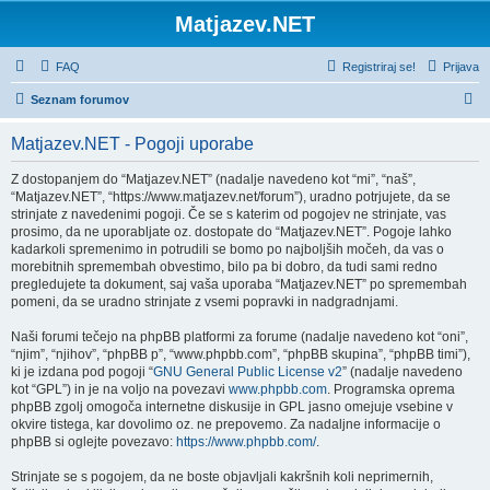
Matjazev.NET
FAQ
Registriraj se!
Prijava
I
Seznam forumov
s
Matjazev.NET - Pogoji uporabe
k
a
Z dostopanjem do “Matjazev.NET” (nadalje navedeno kot “mi”, “naš”,
“Matjazev.NET”, “https://www.matjazev.net/forum”), uradno potrjujete, da se
n
strinjate z navedenimi pogoji. Če se s katerim od pogojev ne strinjate, vas
j
prosimo, da ne uporabljate oz. dostopate do “Matjazev.NET”. Pogoje lahko
kadarkoli spremenimo in potrudili se bomo po najboljših močeh, da vas o
e
morebitnih spremembah obvestimo, bilo pa bi dobro, da tudi sami redno
pregledujete ta dokument, saj vaša uporaba “Matjazev.NET” po spremembah
pomeni, da se uradno strinjate z vsemi popravki in nadgradnjami.
Naši forumi tečejo na phpBB platformi za forume (nadalje navedeno kot “oni”,
“njim”, “njihov”, “phpBB p”, “www.phpbb.com”, “phpBB skupina”, “phpBB timi”),
ki je izdana pod pogoji “
GNU General Public License v2
” (nadalje navedeno
kot “GPL”) in je na voljo na povezavi
www.phpbb.com
. Programska oprema
phpBB zgolj omogoča internetne diskusije in GPL jasno omejuje vsebine v
okvire tistega, kar dovolimo oz. ne prepovemo. Za nadaljne informacije o
phpBB si oglejte povezavo:
https://www.phpbb.com/
.
Strinjate se s pogojem, da ne boste objavljali kakršnih koli neprimernih,