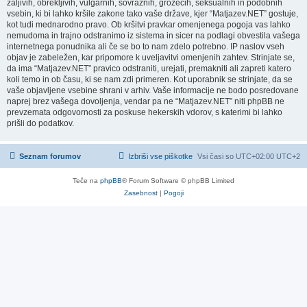
žaljivih, obrekljivih, vulgarnih, sovražnih, grozečih, seksualnih in podobnih
vsebin, ki bi lahko kršile zakone tako vaše države, kjer “Matjazev.NET” gostuje,
kot tudi mednarodno pravo. Ob kršitvi pravkar omenjenega pogoja vas lahko
nemudoma in trajno odstranimo iz sistema in sicer na podlagi obvestila vašega
internetnega ponudnika ali če se bo to nam zdelo potrebno. IP naslov vseh
objav je zabeležen, kar pripomore k uveljavitvi omenjenih zahtev. Strinjate se,
da ima “Matjazev.NET” pravico odstraniti, urejati, premakniti ali zapreti katero
koli temo in ob času, ki se nam zdi primeren. Kot uporabnik se strinjate, da se
vaše objavljene vsebine shrani v arhiv. Vaše informacije ne bodo posredovane
naprej brez vašega dovoljenja, vendar pa ne “Matjazev.NET” niti phpBB ne
prevzemata odgovornosti za poskuse hekerskih vdorov, s katerimi bi lahko
prišli do podatkov.
Seznam forumov
Izbriši vse piškotke
Vsi časi so UTC+02:00 UTC+2
Teče na
phpBB
® Forum Software © phpBB Limited
Zasebnost
|
Pogoji