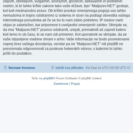
žaljivih, obrekljivih, vulgarnih, sovražnih, grozečih, seksualnih in podobnih
vsebin, ki bi lahko kršile zakone tako vaše države, kjer “Matjazev.NET” gostuje,
kot tudi mednarodno pravo. Ob kršitvi pravkar omenjenega pogoja vas lahko
nemudoma in trajno odstranimo iz sistema in sicer na podlagi obvestila vašega
internetnega ponudnika ali če se bo to nam zdelo potrebno. IP naslov vseh
objav je zabeležen, kar pripomore k uveljavitvi omenjenih zahtev. Strinjate se,
da ima “Matjazev.NET” pravico odstraniti, urejati, premakniti ali zapreti katero
koli temo in ob času, ki se nam zdi primeren. Kot uporabnik se strinjate, da se
vaše objavljene vsebine shrani v arhiv. Vaše informacije ne bodo posredovane
naprej brez vašega dovoljenja, vendar pa ne “Matjazev.NET” niti phpBB ne
prevzemata odgovornosti za poskuse hekerskih vdorov, s katerimi bi lahko
prišli do podatkov.
Seznam forumov
Izbriši vse piškotke
Vsi časi so UTC+02:00 UTC+2
Teče na
phpBB
® Forum Software © phpBB Limited
Zasebnost
|
Pogoji