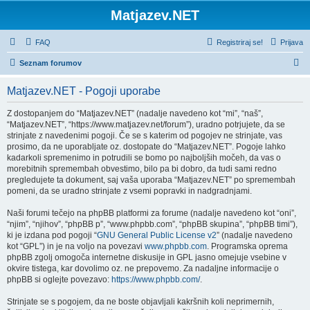
Matjazev.NET
FAQ
Registriraj se!
Prijava
I
Seznam forumov
s
Matjazev.NET - Pogoji uporabe
k
a
Z dostopanjem do “Matjazev.NET” (nadalje navedeno kot “mi”, “naš”,
“Matjazev.NET”, “https://www.matjazev.net/forum”), uradno potrjujete, da se
n
strinjate z navedenimi pogoji. Če se s katerim od pogojev ne strinjate, vas
j
prosimo, da ne uporabljate oz. dostopate do “Matjazev.NET”. Pogoje lahko
kadarkoli spremenimo in potrudili se bomo po najboljših močeh, da vas o
e
morebitnih spremembah obvestimo, bilo pa bi dobro, da tudi sami redno
pregledujete ta dokument, saj vaša uporaba “Matjazev.NET” po spremembah
pomeni, da se uradno strinjate z vsemi popravki in nadgradnjami.
Naši forumi tečejo na phpBB platformi za forume (nadalje navedeno kot “oni”,
“njim”, “njihov”, “phpBB p”, “www.phpbb.com”, “phpBB skupina”, “phpBB timi”),
ki je izdana pod pogoji “
GNU General Public License v2
” (nadalje navedeno
kot “GPL”) in je na voljo na povezavi
www.phpbb.com
. Programska oprema
phpBB zgolj omogoča internetne diskusije in GPL jasno omejuje vsebine v
okvire tistega, kar dovolimo oz. ne prepovemo. Za nadaljne informacije o
phpBB si oglejte povezavo:
https://www.phpbb.com/
.
Strinjate se s pogojem, da ne boste objavljali kakršnih koli neprimernih,