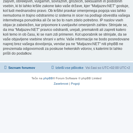
žaljivih, obrekljivih, vulgarnih, sovražnih, grozečih, seksualnih in podobnih
vsebin, ki bi lahko kršile zakone tako vaše države, kjer “Matjazev.NET” gostuje,
kot tudi mednarodno pravo. Ob kršitvi pravkar omenjenega pogoja vas lahko
nemudoma in trajno odstranimo iz sistema in sicer na podlagi obvestila vašega
internetnega ponudnika ali če se bo to nam zdelo potrebno. IP naslov vseh
objav je zabeležen, kar pripomore k uveljavitvi omenjenih zahtev. Strinjate se,
da ima “Matjazev.NET” pravico odstraniti, urejati, premakniti ali zapreti katero
koli temo in ob času, ki se nam zdi primeren. Kot uporabnik se strinjate, da se
vaše objavljene vsebine shrani v arhiv. Vaše informacije ne bodo posredovane
naprej brez vašega dovoljenja, vendar pa ne “Matjazev.NET” niti phpBB ne
prevzemata odgovornosti za poskuse hekerskih vdorov, s katerimi bi lahko
prišli do podatkov.
Seznam forumov
Izbriši vse piškotke
Vsi časi so UTC+02:00 UTC+2
Teče na
phpBB
® Forum Software © phpBB Limited
Zasebnost
|
Pogoji