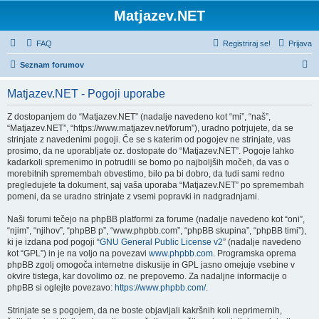
Matjazev.NET
FAQ
Registriraj se!
Prijava
I
Seznam forumov
s
Matjazev.NET - Pogoji uporabe
k
a
Z dostopanjem do “Matjazev.NET” (nadalje navedeno kot “mi”, “naš”,
“Matjazev.NET”, “https://www.matjazev.net/forum”), uradno potrjujete, da se
n
strinjate z navedenimi pogoji. Če se s katerim od pogojev ne strinjate, vas
j
prosimo, da ne uporabljate oz. dostopate do “Matjazev.NET”. Pogoje lahko
kadarkoli spremenimo in potrudili se bomo po najboljših močeh, da vas o
e
morebitnih spremembah obvestimo, bilo pa bi dobro, da tudi sami redno
pregledujete ta dokument, saj vaša uporaba “Matjazev.NET” po spremembah
pomeni, da se uradno strinjate z vsemi popravki in nadgradnjami.
Naši forumi tečejo na phpBB platformi za forume (nadalje navedeno kot “oni”,
“njim”, “njihov”, “phpBB p”, “www.phpbb.com”, “phpBB skupina”, “phpBB timi”),
ki je izdana pod pogoji “
GNU General Public License v2
” (nadalje navedeno
kot “GPL”) in je na voljo na povezavi
www.phpbb.com
. Programska oprema
phpBB zgolj omogoča internetne diskusije in GPL jasno omejuje vsebine v
okvire tistega, kar dovolimo oz. ne prepovemo. Za nadaljne informacije o
phpBB si oglejte povezavo:
https://www.phpbb.com/
.
Strinjate se s pogojem, da ne boste objavljali kakršnih koli neprimernih,