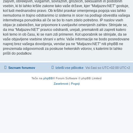
žaljivih, obrekljivih, vulgarnih, sovražnih, grozečih, seksualnih in podobnih
vsebin, ki bi lahko kršile zakone tako vaše države, kjer “Matjazev.NET” gostuje,
kot tudi mednarodno pravo. Ob kršitvi pravkar omenjenega pogoja vas lahko
nemudoma in trajno odstranimo iz sistema in sicer na podlagi obvestila vašega
internetnega ponudnika ali če se bo to nam zdelo potrebno. IP naslov vseh
objav je zabeležen, kar pripomore k uveljavitvi omenjenih zahtev. Strinjate se,
da ima “Matjazev.NET” pravico odstraniti, urejati, premakniti ali zapreti katero
koli temo in ob času, ki se nam zdi primeren. Kot uporabnik se strinjate, da se
vaše objavljene vsebine shrani v arhiv. Vaše informacije ne bodo posredovane
naprej brez vašega dovoljenja, vendar pa ne “Matjazev.NET” niti phpBB ne
prevzemata odgovornosti za poskuse hekerskih vdorov, s katerimi bi lahko
prišli do podatkov.
Seznam forumov
Izbriši vse piškotke
Vsi časi so UTC+02:00 UTC+2
Teče na
phpBB
® Forum Software © phpBB Limited
Zasebnost
|
Pogoji