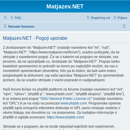
Matjazev.NET
FAQ
Registriraj se!
Prijava
I
Seznam forumov
s
Matjazev.NET - Pogoji uporabe
k
a
Z dostopanjem do “Matjazev.NET” (nadalje navedeno kot “mi”, “naš”,
“Matjazev.NET”, “https://www.matjazev.net/forum”), uradno potrjujete, da se
n
strinjate z navedenimi pogoji. Če se s katerim od pogojev ne strinjate, vas
j
prosimo, da ne uporabljate oz. dostopate do “Matjazev.NET”. Pogoje lahko
kadarkoli spremenimo in potrudili se bomo po najboljših močeh, da vas o
e
morebitnih spremembah obvestimo, bilo pa bi dobro, da tudi sami redno
pregledujete ta dokument, saj vaša uporaba “Matjazev.NET” po spremembah
pomeni, da se uradno strinjate z vsemi popravki in nadgradnjami.
Naši forumi tečejo na phpBB platformi za forume (nadalje navedeno kot “oni”,
“njim”, “njihov”, “phpBB p”, “www.phpbb.com”, “phpBB skupina”, “phpBB timi”),
ki je izdana pod pogoji “
GNU General Public License v2
” (nadalje navedeno
kot “GPL”) in je na voljo na povezavi
www.phpbb.com
. Programska oprema
phpBB zgolj omogoča internetne diskusije in GPL jasno omejuje vsebine v
okvire tistega, kar dovolimo oz. ne prepovemo. Za nadaljne informacije o
phpBB si oglejte povezavo:
https://www.phpbb.com/
.
Strinjate se s pogojem, da ne boste objavljali kakršnih koli neprimernih,