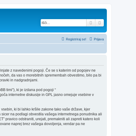
Iskanje
Napredno iskanje
Registriraj se!
Prijava
rinjate z navedenimi pogoji. Če se s katerim od pogojev ne
h močeh, da vas o morebitnih spremembah obvestimo, bilo pa bi
pravki in nadgradnjami.
B timi”), ki je izdana pod pogoji “
ča internetne diskusije in GPL jasno omejuje vsebine v
 vsebin, ki bi lahko kršile zakone tako vaše države, kjer
 sicer na podlagi obvestila vašega internetnega ponudnika ali
pravico odstraniti, urejati, premakniti ali zapreti katero koli
redovane naprej brez vašega dovoljenja, vendar pa ne