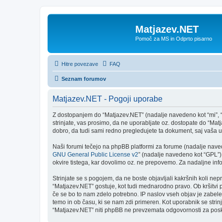
Matjazev.NET
Pomoč za MS in Odprto pisarno
Hitre povezave
FAQ
Seznam forumov
Matjazev.NET - Pogoji uporabe
Z dostopanjem do “Matjazev.NET” (nadalje navedeno kot “mi”, “n
strinjate, vas prosimo, da ne uporabljate oz. dostopate do “M
dobro, da tudi sami redno pregledujete ta dokument, saj vaša
Naši forumi tečejo na phpBB platformi za forume (nadalje navede
GNU General Public License v2
” (nadalje navedeno kot “GPL”)
okvire tistega, kar dovolimo oz. ne prepovemo. Za nadaljne in
Strinjate se s pogojem, da ne boste objavljali kakršnih koli nepr
“Matjazev.NET” gostuje, kot tudi mednarodno pravo. Ob kršitvi
če se bo to nam zdelo potrebno. IP naslov vseh objav je zabeleže
temo in ob času, ki se nam zdi primeren. Kot uporabnik se stri
“Matjazev.NET” niti phpBB ne prevzemata odgovornosti za poskus