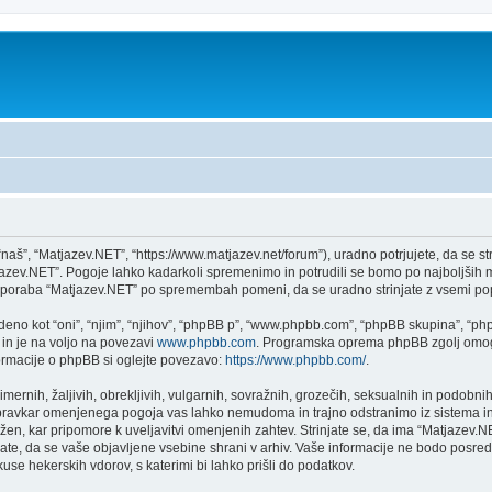
aš”, “Matjazev.NET”, “https://www.matjazev.net/forum”), uradno potrjujete, da se st
atjazev.NET”. Pogoje lahko kadarkoli spremenimo in potrudili se bomo po najboljši
 uporaba “Matjazev.NET” po spremembah pomeni, da se uradno strinjate z vsemi po
no kot “oni”, “njim”, “njihov”, “phpBB p”, “www.phpbb.com”, “phpBB skupina”, “phpB
 in je na voljo na povezavi
www.phpbb.com
. Programska oprema phpBB zgolj omogo
formacije o phpBB si oglejte povezavo:
https://www.phpbb.com/
.
imernih, žaljivih, obrekljivih, vulgarnih, sovražnih, grozečih, seksualnih in podobnih
 pravkar omenjenega pogoja vas lahko nemudoma in trajno odstranimo iz sistema in
n, kar pripomore k uveljavitvi omenjenih zahtev. Strinjate se, da ima “Matjazev.NET” 
njate, da se vaše objavljene vsebine shrani v arhiv. Vaše informacije ne bodo pos
e hekerskih vdorov, s katerimi bi lahko prišli do podatkov.