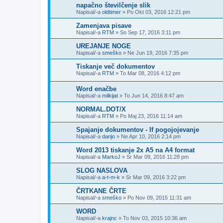
napačno številčenje slik
Napisal/-a
oldtimer
»
Po Okt 03, 2016 12:21 pm
Zamenjava pisave
Napisal/-a
RTM
»
So Sep 17, 2016 3:11 pm
UREJANJE NOGE
Napisal/-a
smeško
»
Ne Jun 19, 2016 7:35 pm
Tiskanje več dokumentov
Napisal/-a
RTM
»
To Mar 08, 2016 4:12 pm
Word enačbe
Napisal/-a
milkijat
»
To Jun 14, 2016 8:47 am
NORMAL.DOT/X
Napisal/-a
RTM
»
Po Maj 23, 2016 11:14 am
Spajanje dokumentov - If pogojojevanje
Napisal/-a
darijo
»
Ne Apr 10, 2016 2:14 pm
Word 2013 tiskanje 2x A5 na A4 format
Napisal/-a
MarkoJ
»
Sr Mar 09, 2016 11:28 pm
SLOG NASLOVA
Napisal/-a
a-t-m-k
»
Sr Mar 09, 2016 3:22 pm
ČRTKANE ČRTE
Napisal/-a
smeško
»
Po Nov 09, 2015 11:31 am
WORD
Napisal/-a
krajnc
»
To Nov 03, 2015 10:36 am