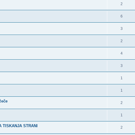
2
6
3
2
4
3
1
1
ežeče
2
1
 TISKANJA STRANI
2