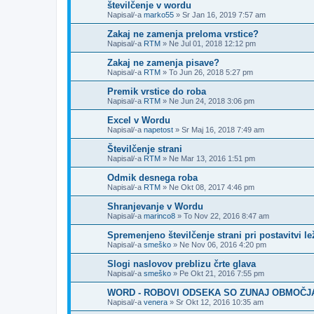
številčenje v wordu
Napisal/-a
marko55
»
Sr Jan 16, 2019 7:57 am
Zakaj ne zamenja preloma vrstice?
Napisal/-a
RTM
»
Ne Jul 01, 2018 12:12 pm
Zakaj ne zamenja pisave?
Napisal/-a
RTM
»
To Jun 26, 2018 5:27 pm
Premik vrstice do roba
Napisal/-a
RTM
»
Ne Jun 24, 2018 3:06 pm
Excel v Wordu
Napisal/-a
napetost
»
Sr Maj 16, 2018 7:49 am
Številčenje strani
Napisal/-a
RTM
»
Ne Mar 13, 2016 1:51 pm
Odmik desnega roba
Napisal/-a
RTM
»
Ne Okt 08, 2017 4:46 pm
Shranjevanje v Wordu
Napisal/-a
marinco8
»
To Nov 22, 2016 8:47 am
Spremenjeno številčenje strani pri postavitvi l
Napisal/-a
smeško
»
Ne Nov 06, 2016 4:20 pm
Slogi naslovov preblizu črte glava
Napisal/-a
smeško
»
Pe Okt 21, 2016 7:55 pm
WORD - ROBOVI ODSEKA SO ZUNAJ OBMOČJA
Napisal/-a
venera
»
Sr Okt 12, 2016 10:35 am