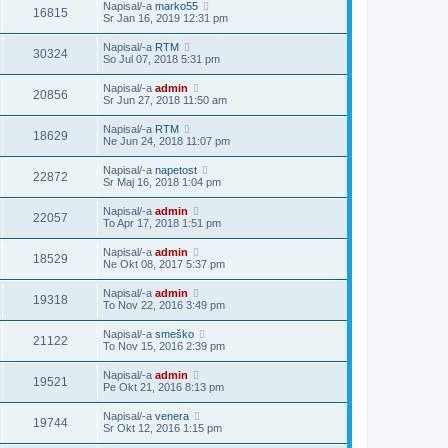
Napisal/-a
marko55
16815
Sr Jan 16, 2019 12:31 pm
Napisal/-a
RTM
30324
So Jul 07, 2018 5:31 pm
Napisal/-a
admin
20856
Sr Jun 27, 2018 11:50 am
Napisal/-a
RTM
18629
Ne Jun 24, 2018 11:07 pm
Napisal/-a
napetost
22872
Sr Maj 16, 2018 1:04 pm
Napisal/-a
admin
22057
To Apr 17, 2018 1:51 pm
Napisal/-a
admin
18529
Ne Okt 08, 2017 5:37 pm
Napisal/-a
admin
19318
To Nov 22, 2016 3:49 pm
Napisal/-a
smeško
21122
To Nov 15, 2016 2:39 pm
Napisal/-a
admin
19521
Pe Okt 21, 2016 8:13 pm
Napisal/-a
venera
19744
Sr Okt 12, 2016 1:15 pm