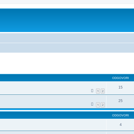
dno iskanje
ODGOVORI
15
1
2
25
1
2
ODGOVORI
4