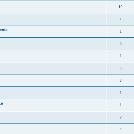
10
1
enta
1
5
1
5
3
1
ce
1
2
4