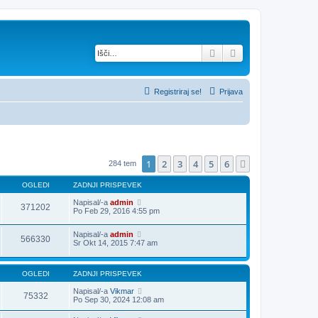
Iskanje
Napredno iskanje
Registriraj se!
Prijava
1
2
3
4
5
6
Naslednja
284 tem
OGLEDI
ZADNJI PRISPEVEK
Napisal/-a
admin
371202
Po Feb 29, 2016 4:55 pm
Napisal/-a
admin
566330
Sr Okt 14, 2015 7:47 am
OGLEDI
ZADNJI PRISPEVEK
Napisal/-a
Vikmar
75332
Po Sep 30, 2024 12:08 am