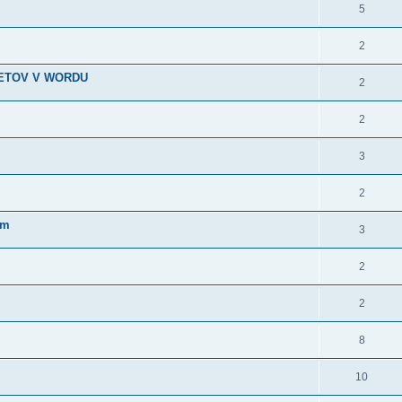
5
2
METOV V WORDU
2
2
3
2
im
3
2
2
8
10