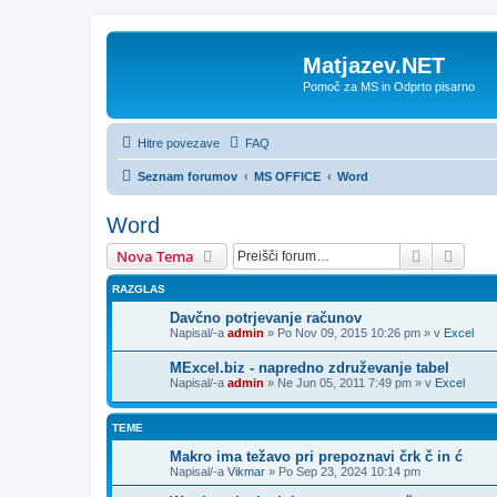
Matjazev.NET
Pomoč za MS in Odprto pisarno
Hitre povezave
FAQ
Seznam forumov
MS OFFICE
Word
Word
Iskanje
Napre
Nova Tema
RAZGLAS
Davčno potrjevanje računov
Napisal/-a
admin
»
Po Nov 09, 2015 10:26 pm
» v
Excel
MExcel.biz - napredno združevanje tabel
Napisal/-a
admin
»
Ne Jun 05, 2011 7:49 pm
» v
Excel
TEME
Makro ima težavo pri prepoznavi črk č in ć
Napisal/-a
Vikmar
»
Po Sep 23, 2024 10:14 pm