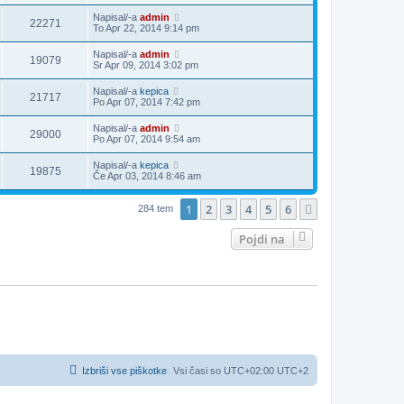
Napisal/-a
admin
22271
To Apr 22, 2014 9:14 pm
Napisal/-a
admin
19079
Sr Apr 09, 2014 3:02 pm
Napisal/-a
kepica
21717
Po Apr 07, 2014 7:42 pm
Napisal/-a
admin
29000
Po Apr 07, 2014 9:54 am
Napisal/-a
kepica
19875
Če Apr 03, 2014 8:46 am
1
2
3
4
5
6
Naslednja
284 tem
Pojdi na
Izbriši vse piškotke
Vsi časi so UTC+02:00 UTC+2