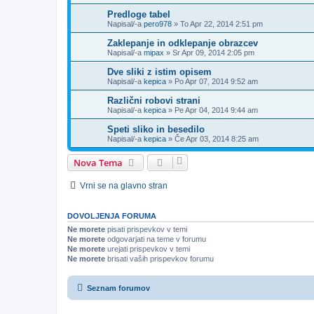
Predloge tabel
Napisal/-a
pero978
»
To Apr 22, 2014 2:51 pm
Zaklepanje in odklepanje obrazcev
Napisal/-a
mipax
»
Sr Apr 09, 2014 2:05 pm
Dve sliki z istim opisem
Napisal/-a
kepica
»
Po Apr 07, 2014 9:52 am
Različni robovi strani
Napisal/-a
kepica
»
Pe Apr 04, 2014 9:44 am
Speti sliko in besedilo
Napisal/-a
kepica
»
Če Apr 03, 2014 8:25 am
Nova Tema
Vrni se na glavno stran
DOVOLJENJA FORUMA
Ne morete
pisati prispevkov v temi
Ne morete
odgovarjati na teme v forumu
Ne morete
urejati prispevkov v temi
Ne morete
brisati vaših prispevkov forumu
Seznam forumov