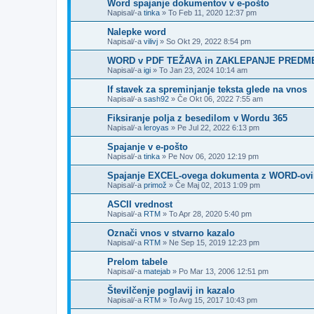
Word spajanje dokumentov v e-pošto
Napisal/-a
tinka
»
To Feb 11, 2020 12:37 pm
Nalepke word
Napisal/-a
vilivj
»
So Okt 29, 2022 8:54 pm
WORD v PDF TEŽAVA in ZAKLEPANJE PRED
Napisal/-a
igi
»
To Jan 23, 2024 10:14 am
If stavek za spreminjanje teksta glede na vnos
Napisal/-a
sash92
»
Če Okt 06, 2022 7:55 am
Fiksiranje polja z besedilom v Wordu 365
Napisal/-a
leroyas
»
Pe Jul 22, 2022 6:13 pm
Spajanje v e-pošto
Napisal/-a
tinka
»
Pe Nov 06, 2020 12:19 pm
Spajanje EXCEL-ovega dokumenta z WORD-ov
Napisal/-a
primož
»
Če Maj 02, 2013 1:09 pm
ASCII vrednost
Napisal/-a
RTM
»
To Apr 28, 2020 5:40 pm
Označi vnos v stvarno kazalo
Napisal/-a
RTM
»
Ne Sep 15, 2019 12:23 pm
Prelom tabele
Napisal/-a
matejab
»
Po Mar 13, 2006 12:51 pm
Številčenje poglavij in kazalo
Napisal/-a
RTM
»
To Avg 15, 2017 10:43 pm