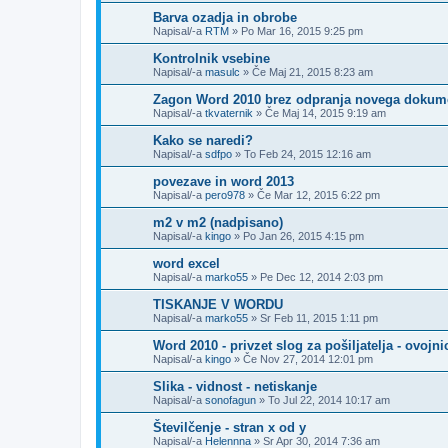
Barva ozadja in obrobe
Napisal/-a
RTM
»
Po Mar 16, 2015 9:25 pm
Kontrolnik vsebine
Napisal/-a
masulc
»
Če Maj 21, 2015 8:23 am
Zagon Word 2010 brez odpranja novega dokum
Napisal/-a
tkvaternik
»
Če Maj 14, 2015 9:19 am
Kako se naredi?
Napisal/-a
sdfpo
»
To Feb 24, 2015 12:16 am
povezave in word 2013
Napisal/-a
pero978
»
Če Mar 12, 2015 6:22 pm
m2 v m2 (nadpisano)
Napisal/-a
kingo
»
Po Jan 26, 2015 4:15 pm
word excel
Napisal/-a
marko55
»
Pe Dec 12, 2014 2:03 pm
TISKANJE V WORDU
Napisal/-a
marko55
»
Sr Feb 11, 2015 1:11 pm
Word 2010 - privzet slog za pošiljatelja - ovojni
Napisal/-a
kingo
»
Če Nov 27, 2014 12:01 pm
Slika - vidnost - netiskanje
Napisal/-a
sonofagun
»
To Jul 22, 2014 10:17 am
Številčenje - stran x od y
Napisal/-a
Helennna
»
Sr Apr 30, 2014 7:36 am