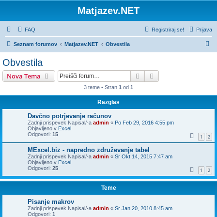
Matjazev.NET
FAQ
Registriraj se!
Prijava
I
Seznam forumov
Matjazev.NET
Obvestila
s
Obvestila
k
Iskanje
Napredno iskanje
Nova Tema
a
3 teme • Stran
1
od
1
n
Razglas
j
e
Davčno potrjevanje računov
Zadnji prispevek Napisal/-a
admin
«
Po Feb 29, 2016 4:55 pm
Objavljeno v
Excel
Odgovori:
15
1
2
MExcel.biz - napredno združevanje tabel
Zadnji prispevek Napisal/-a
admin
«
Sr Okt 14, 2015 7:47 am
Objavljeno v
Excel
Odgovori:
25
1
2
Teme
Pisanje makrov
Zadnji prispevek Napisal/-a
admin
«
Sr Jan 20, 2010 8:45 am
Odgovori:
1