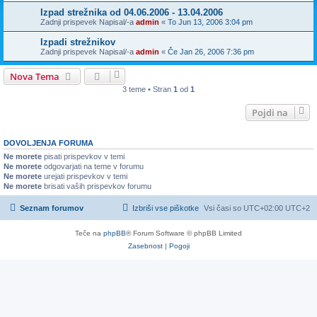
Izpad strežnika od 04.06.2006 - 13.04.2006
Zadnji prispevek Napisal/-a
admin
«
To Jun 13, 2006 3:04 pm
Izpadi strežnikov
Zadnji prispevek Napisal/-a
admin
«
Če Jan 26, 2006 7:36 pm
Nova Tema
3 teme • Stran
1
od
1
Pojdi na
DOVOLJENJA FORUMA
Ne morete
pisati prispevkov v temi
Ne morete
odgovarjati na teme v forumu
Ne morete
urejati prispevkov v temi
Ne morete
brisati vaših prispevkov forumu
Seznam forumov
Izbriši vse piškotke
Vsi časi so UTC+02:00 UTC+2
Teče na
phpBB
® Forum Software © phpBB Limited
Zasebnost
|
Pogoji