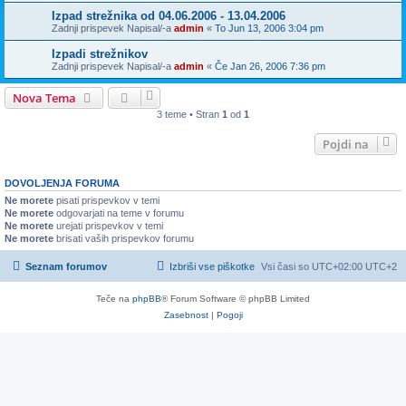
Izpad strežnika od 04.06.2006 - 13.04.2006
Zadnji prispevek Napisal/-a
admin
«
To Jun 13, 2006 3:04 pm
Izpadi strežnikov
Zadnji prispevek Napisal/-a
admin
«
Če Jan 26, 2006 7:36 pm
Nova Tema
3 teme • Stran
1
od
1
Pojdi na
DOVOLJENJA FORUMA
Ne morete
pisati prispevkov v temi
Ne morete
odgovarjati na teme v forumu
Ne morete
urejati prispevkov v temi
Ne morete
brisati vaših prispevkov forumu
Seznam forumov
Izbriši vse piškotke
Vsi časi so UTC+02:00 UTC+2
Teče na
phpBB
® Forum Software © phpBB Limited
Zasebnost
|
Pogoji