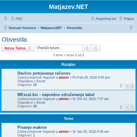
Matjazev.NET
FAQ
Registriraj se!
Prijava
I
Seznam forumov
Matjazev.NET
Obvestila
s
Obvestila
k
Iskanje
Napredno iskanje
Nova Tema
a
3 teme • Stran
1
od
1
n
Razglas
j
e
Davčno potrjevanje računov
Zadnji prispevek Napisal/-a
admin
«
Po Feb 29, 2016 4:55 pm
Objavljeno v
Excel
Odgovori:
15
1
2
MExcel.biz - napredno združevanje tabel
Zadnji prispevek Napisal/-a
admin
«
Sr Okt 14, 2015 7:47 am
Objavljeno v
Excel
Odgovori:
25
1
2
Teme
Pisanje makrov
Zadnji prispevek Napisal/-a
admin
«
Sr Jan 20, 2010 8:45 am
Odgovori:
1