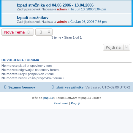
Izpad strežnika od 04.06.2006 - 13.04.2006
Zadnji prispevek Napisal/-a
admin
«
To Jun 13, 2006 3:04 pm
Izpadi strežnikov
Zadnji prispevek Napisal/-a
admin
«
Če Jan 26, 2006 7:36 pm
Nova Tema
3 teme • Stran
1
od
1
Pojdi na
DOVOLJENJA FORUMA
Ne morete
pisati prispevkov v temi
Ne morete
odgovarjati na teme v forumu
Ne morete
urejati prispevkov v temi
Ne morete
brisati vaših prispevkov forumu
Seznam forumov
Izbriši vse piškotke
Vsi časi so UTC+02:00 UTC+2
Teče na
phpBB
® Forum Software © phpBB Limited
Zasebnost
|
Pogoji