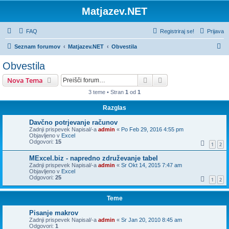
Matjazev.NET
FAQ
Registriraj se!
Prijava
I
Seznam forumov
Matjazev.NET
Obvestila
s
Obvestila
k
Iskanje
Napredno iskanje
Nova Tema
a
3 teme • Stran
1
od
1
n
Razglas
j
e
Davčno potrjevanje računov
Zadnji prispevek Napisal/-a
admin
«
Po Feb 29, 2016 4:55 pm
Objavljeno v
Excel
Odgovori:
15
1
2
MExcel.biz - napredno združevanje tabel
Zadnji prispevek Napisal/-a
admin
«
Sr Okt 14, 2015 7:47 am
Objavljeno v
Excel
Odgovori:
25
1
2
Teme
Pisanje makrov
Zadnji prispevek Napisal/-a
admin
«
Sr Jan 20, 2010 8:45 am
Odgovori:
1