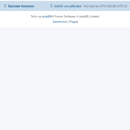
Seznam forumov
Izbriši vse piškotke
Vsi časi so UTC+02:00 UTC+2
Teče na
phpBB
® Forum Software © phpBB Limited
Zasebnost
|
Pogoji