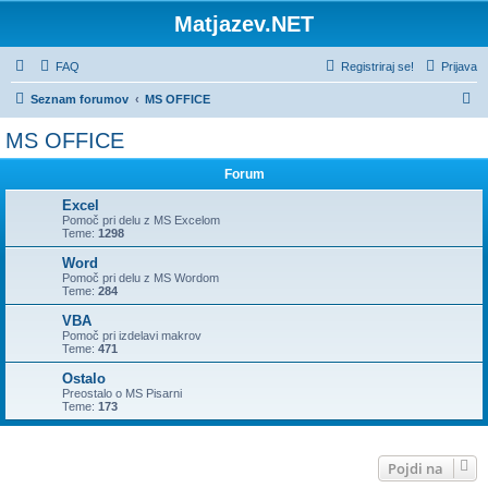
Matjazev.NET
FAQ
Registriraj se!
Prijava
I
Seznam forumov
MS OFFICE
s
MS OFFICE
k
Forum
a
n
Excel
Pomoč pri delu z MS Excelom
j
Teme:
1298
e
Word
Pomoč pri delu z MS Wordom
Teme:
284
VBA
Pomoč pri izdelavi makrov
Teme:
471
Ostalo
Preostalo o MS Pisarni
Teme:
173
Pojdi na