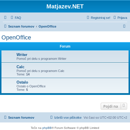
Matjazev.NET
FAQ
Registriraj se!
Prijava
I
Seznam forumov
OpenOffice
s
OpenOffice
k
Forum
a
n
Writer
Pomoč pri delu s programom Writer
j
Calc
e
Pomoč pri delu s programom Calc
Teme:
14
Ostalo
Ostalo o OpenOffice
Teme:
5
Pojdi na
Seznam forumov
Izbriši vse piškotke
Vsi časi so UTC+02:00 UTC+2
Teče na
phpBB
® Forum Software © phpBB Limited