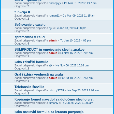
Zadnji prispevek Napisal/-a
andrejyyy
«
Pe Mar 31, 2023 11:47 am
Odgovori:
2
funkcija IF
Zadnji prispevek Napisal/-a
roman11
«
Če Mar 09, 2023 11:15 am
Odgovori:
2
Seštevanje v excelu
Zadnji prispevek Napisal/-a
ajk
«
Pe Jan 13, 2023 4:08 pm
Odgovori:
2
sprememba v celici
Zadnji prispevek Napisal/-a
admin
«
To Jan 10, 2023 4:05 pm
Odgovori:
4
SUMPRODUCT in omejevanje števila znakov
Zadnji prispevek Napisal/-a
admin
«
Sr Nov 16, 2022 10:02 am
Odgovori:
1
kako združiti formule
Zadnji prispevek Napisal/-a
ajk
«
Ne Nov 06, 2022 10:14 pm
Odgovori:
2
Graf / izbira vrednosti na grafu
Zadnji prispevek Napisal/-a
admin
«
Po Okt 10, 2022 10:53 am
Odgovori:
1
Telefonska številka
Zadnji prispevek Napisal/-a
primzySTAR
«
Ne Sep 25, 2022 7:07 am
Odgovori:
2
Kopiranje formul navzdol za določeno število vrst
Zadnji prispevek Napisal/-a
jumanjy
«
To Jun 28, 2022 11:36 am
Odgovori:
2
kako nastaviti formulo za izracun povprecja