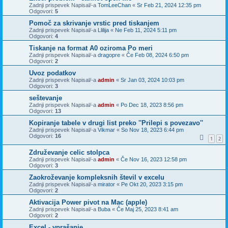
Zadnji prispevek Napisal/-a
TomLeeChan
«
Sr Feb 21, 2024 12:35 pm
Odgovori:
5
Pomoč za skrivanje vrstic pred tiskanjem
Zadnji prispevek Napisal/-a
Llilija
«
Ne Feb 11, 2024 5:11 pm
Odgovori:
4
Tiskanje na format A0 oziroma Po meri
Zadnji prispevek Napisal/-a
dragopre
«
Če Feb 08, 2024 6:50 pm
Odgovori:
2
Uvoz podatkov
Zadnji prispevek Napisal/-a
admin
«
Sr Jan 03, 2024 10:03 pm
Odgovori:
3
seštevanje
Zadnji prispevek Napisal/-a
admin
«
Po Dec 18, 2023 8:56 pm
Odgovori:
13
Kopiranje tabele v drugi list preko ''Prilepi s povezavo''
Zadnji prispevek Napisal/-a
Vikmar
«
So Nov 18, 2023 6:44 pm
Odgovori:
16
1
2
Združevanje celic stolpca
Zadnji prispevek Napisal/-a
admin
«
Če Nov 16, 2023 12:58 pm
Odgovori:
3
Zaokroževanje kompleksnih števil v excelu
Zadnji prispevek Napisal/-a
mirator
«
Pe Okt 20, 2023 3:15 pm
Odgovori:
2
Aktivacija Power pivot na Mac (apple)
Zadnji prispevek Napisal/-a
Buba
«
Če Maj 25, 2023 8:41 am
Odgovori:
2
Excel - vprašanje