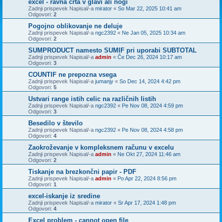
excel - ravna črta v glavi ali nogi
Zadnji prispevek Napisal/-a
mirator
«
So Mar 22, 2025 10:41 am
Odgovori:
2
Pogojno oblikovanje ne deluje
Zadnji prispevek Napisal/-a
ngc2392
«
Ne Jan 05, 2025 10:34 am
Odgovori:
2
SUMPRODUCT namesto SUMIF pri uporabi SUBTOTAL
Zadnji prispevek Napisal/-a
admin
«
Če Dec 26, 2024 10:17 am
Odgovori:
3
COUNTIF ne prepozna vsega
Zadnji prispevek Napisal/-a
jumanjy
«
So Dec 14, 2024 4:42 pm
Odgovori:
5
Ustvari range istih celic na različnih listih
Zadnji prispevek Napisal/-a
ngc2392
«
Pe Nov 08, 2024 4:59 pm
Odgovori:
3
Besedilo v število
Zadnji prispevek Napisal/-a
ngc2392
«
Pe Nov 08, 2024 4:58 pm
Odgovori:
4
Zaokroževanje v kompleksnem računu v excelu
Zadnji prispevek Napisal/-a
admin
«
Ne Okt 27, 2024 11:46 am
Odgovori:
2
Tiskanje na brezkončni papir - PDF
Zadnji prispevek Napisal/-a
admin
«
Po Apr 22, 2024 8:56 pm
Odgovori:
1
excel-iskanje iz sredine
Zadnji prispevek Napisal/-a
mirator
«
Sr Apr 17, 2024 1:48 pm
Odgovori:
4
Excel problem - cannot open file