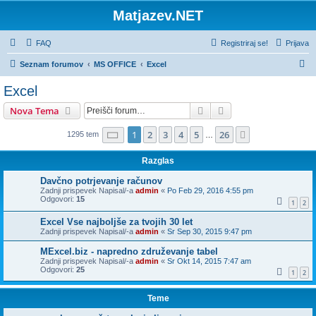
Matjazev.NET
FAQ
Registriraj se!
Prijava
I
Seznam forumov
MS OFFICE
Excel
s
Excel
k
Iskanje
Napredno iskanje
Nova Tema
a
n
Stran
1
od
26
1
2
3
4
5
26
Naslednja
1295 tem
…
j
Razglas
e
Davčno potrjevanje računov
Zadnji prispevek Napisal/-a
admin
«
Po Feb 29, 2016 4:55 pm
Odgovori:
15
1
2
Excel Vse najboljše za tvojih 30 let
Zadnji prispevek Napisal/-a
admin
«
Sr Sep 30, 2015 9:47 pm
MExcel.biz - napredno združevanje tabel
Zadnji prispevek Napisal/-a
admin
«
Sr Okt 14, 2015 7:47 am
Odgovori:
25
1
2
Teme