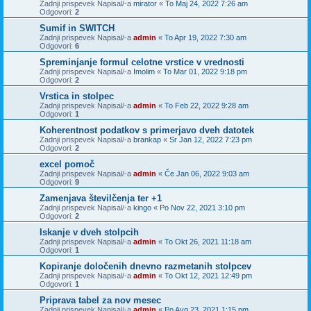
Zadnji prispevek Napisal/-a
mirator
«
To Maj 24, 2022 7:26 am
Odgovori:
2
Sumif in SWITCH
Zadnji prispevek Napisal/-a
admin
«
To Apr 19, 2022 7:30 am
Odgovori:
6
Spreminjanje formul celotne vrstice v vrednosti
Zadnji prispevek Napisal/-a
Imolim
«
To Mar 01, 2022 9:18 pm
Odgovori:
2
Vrstica in stolpec
Zadnji prispevek Napisal/-a
admin
«
To Feb 22, 2022 9:28 am
Odgovori:
1
Koherentnost podatkov s primerjavo dveh datotek
Zadnji prispevek Napisal/-a
brankap
«
Sr Jan 12, 2022 7:23 pm
Odgovori:
2
excel pomoč
Zadnji prispevek Napisal/-a
admin
«
Če Jan 06, 2022 9:03 am
Odgovori:
9
Zamenjava številčenja ter +1
Zadnji prispevek Napisal/-a
kingo
«
Po Nov 22, 2021 3:10 pm
Odgovori:
2
Iskanje v dveh stolpcih
Zadnji prispevek Napisal/-a
admin
«
To Okt 26, 2021 11:18 am
Odgovori:
1
Kopiranje določenih dnevno razmetanih stolpcev
Zadnji prispevek Napisal/-a
admin
«
To Okt 12, 2021 12:49 pm
Odgovori:
1
Priprava tabel za nov mesec
Zadnji prispevek Napisal/-a
admin
«
Po Avg 23, 2021 1:15 pm