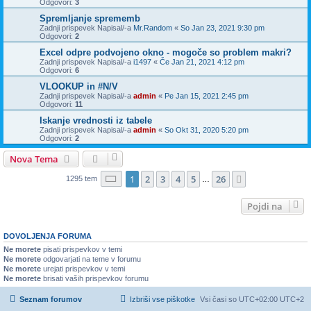
Odgovori:
3
Spremljanje sprememb
Zadnji prispevek Napisal/-a
Mr.Random
«
So Jan 23, 2021 9:30 pm
Odgovori:
2
Excel odpre podvojeno okno - mogoče so problem makri?
Zadnji prispevek Napisal/-a
i1497
«
Če Jan 21, 2021 4:12 pm
Odgovori:
6
VLOOKUP in #N/V
Zadnji prispevek Napisal/-a
admin
«
Pe Jan 15, 2021 2:45 pm
Odgovori:
11
Iskanje vrednosti iz tabele
Zadnji prispevek Napisal/-a
admin
«
So Okt 31, 2020 5:20 pm
Odgovori:
2
Nova Tema
Stran
1
od
26
1
2
3
4
5
26
Naslednja
1295 tem
…
Pojdi na
DOVOLJENJA FORUMA
Ne morete
pisati prispevkov v temi
Ne morete
odgovarjati na teme v forumu
Ne morete
urejati prispevkov v temi
Ne morete
brisati vaših prispevkov forumu
Seznam forumov
Izbriši vse piškotke
Vsi časi so UTC+02:00 UTC+2