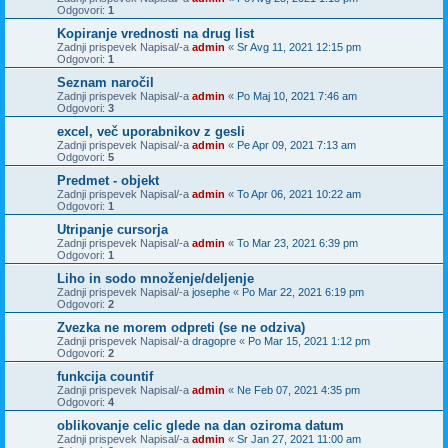
Odgovori:
1
Kopiranje vrednosti na drug list
Zadnji prispevek Napisal/-a
admin
«
Sr Avg 11, 2021 12:15 pm
Odgovori:
1
Seznam naročil
Zadnji prispevek Napisal/-a
admin
«
Po Maj 10, 2021 7:46 am
Odgovori:
3
excel, več uporabnikov z gesli
Zadnji prispevek Napisal/-a
admin
«
Pe Apr 09, 2021 7:13 am
Odgovori:
5
Predmet - objekt
Zadnji prispevek Napisal/-a
admin
«
To Apr 06, 2021 10:22 am
Odgovori:
1
Utripanje cursorja
Zadnji prispevek Napisal/-a
admin
«
To Mar 23, 2021 6:39 pm
Odgovori:
1
Liho in sodo množenje/deljenje
Zadnji prispevek Napisal/-a
josephe
«
Po Mar 22, 2021 6:19 pm
Odgovori:
2
Zvezka ne morem odpreti (se ne odziva)
Zadnji prispevek Napisal/-a
dragopre
«
Po Mar 15, 2021 1:12 pm
Odgovori:
2
funkcija countif
Zadnji prispevek Napisal/-a
admin
«
Ne Feb 07, 2021 4:35 pm
Odgovori:
4
oblikovanje celic glede na dan oziroma datum
Zadnji prispevek Napisal/-a
admin
«
Sr Jan 27, 2021 11:00 am