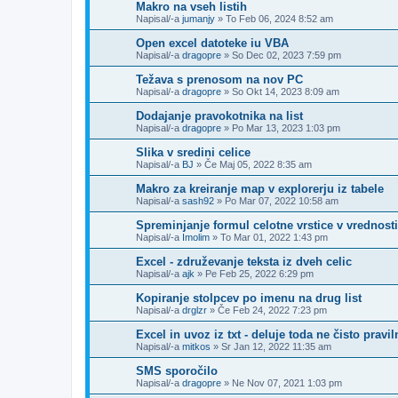
Makro na vseh listih
Napisal/-a
jumanjy
»
To Feb 06, 2024 8:52 am
Open excel datoteke iu VBA
Napisal/-a
dragopre
»
So Dec 02, 2023 7:59 pm
Težava s prenosom na nov PC
Napisal/-a
dragopre
»
So Okt 14, 2023 8:09 am
Dodajanje pravokotnika na list
Napisal/-a
dragopre
»
Po Mar 13, 2023 1:03 pm
Slika v sredini celice
Napisal/-a
BJ
»
Če Maj 05, 2022 8:35 am
Makro za kreiranje map v explorerju iz tabele
Napisal/-a
sash92
»
Po Mar 07, 2022 10:58 am
Spreminjanje formul celotne vrstice v vrednosti
Napisal/-a
Imolim
»
To Mar 01, 2022 1:43 pm
Excel - združevanje teksta iz dveh celic
Napisal/-a
ajk
»
Pe Feb 25, 2022 6:29 pm
Kopiranje stolpcev po imenu na drug list
Napisal/-a
drglzr
»
Če Feb 24, 2022 7:23 pm
Excel in uvoz iz txt - deluje toda ne čisto pravi
Napisal/-a
mitkos
»
Sr Jan 12, 2022 11:35 am
SMS sporočilo
Napisal/-a
dragopre
»
Ne Nov 07, 2021 1:03 pm