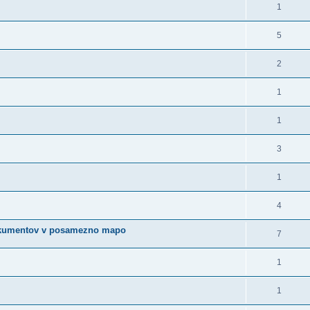
1
5
2
1
1
3
1
4
okumentov v posamezno mapo
7
1
1