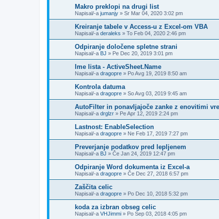
Makro preklopi na drugi list
Napisal/-a
jumanjy
»
Sr Mar 04, 2020 3:02 pm
Kreiranje tabele v Access-u z Excel-om VBA
Napisal/-a
deraleks
»
To Feb 04, 2020 2:46 pm
Odpiranje določene spletne strani
Napisal/-a
BJ
»
Pe Dec 20, 2019 3:01 pm
Ime lista - ActiveSheet.Name
Napisal/-a
dragopre
»
Po Avg 19, 2019 8:50 am
Kontrola datuma
Napisal/-a
dragopre
»
So Avg 03, 2019 9:45 am
AutoFilter in ponavljajoče zanke z enovitimi v
Napisal/-a
drglzr
»
Pe Apr 12, 2019 2:24 pm
Lastnost: EnableSelection
Napisal/-a
dragopre
»
Ne Feb 17, 2019 7:27 pm
Preverjanje podatkov pred lepljenem
Napisal/-a
BJ
»
Če Jan 24, 2019 12:47 pm
Odpiranje Word dokumenta iz Excel-a
Napisal/-a
dragopre
»
Če Dec 27, 2018 6:57 pm
Zaščita celic
Napisal/-a
dragopre
»
Po Dec 10, 2018 5:32 pm
koda za izbran obseg celic
Napisal/-a
VHJimmi
»
Po Sep 03, 2018 4:05 pm