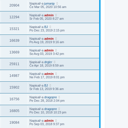
Napisal/-a
jumanjy
20904
Če Mar 05, 2020 10:56 am
Napisal/-a
admin
12294
Sr Feb 05, 2020 8:27 am
Napisal/-a
BJ
15321
Po Dec 23, 2019 2:15 pm
Napisal/-a
admin
16639
Po Avg 19, 2019 9:16 am
Napisal/-a
admin
13669
So Avg 03, 2019 3:42 pm
Napisal/-a
drglzr
25911
Če Apr 18, 2019 8:59 am
Napisal/-a
admin
14987
Ne Feb 17, 2019 8:01 pm
Napisal/-a
BJ
15902
Sr Feb 13, 2019 9:36 am
Napisal/-a
dragopre
16756
Pe Dec 28, 2018 2:04 pm
Napisal/-a
dragopre
16805
Po Dec 10, 2018 10:23 pm
Napisal/-a
admin
19084
Po Sep 03, 2018 9:37 pm