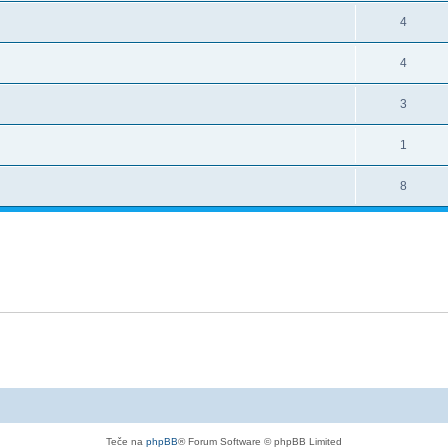
4
4
3
1
8
Teče na
phpBB
® Forum Software © phpBB Limited