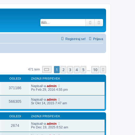
Iskanje
Napredno iskanje
Registriraj se!
Prijava
Stran
1
od
10
1
2
3
4
5
10
Naslednja
471 tem
…
OGLEDI
ZADNJI PRISPEVEK
Napisal/-a
admin
371186
Po Feb 29, 2016 4:55 pm
Napisal/-a
admin
566305
Sr Okt 14, 2015 7:47 am
OGLEDI
ZADNJI PRISPEVEK
Napisal/-a
admin
2674
Pe Dec 19, 2025 8:52 am