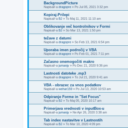
BackgroundPicture
Napisal/-a
dragopre
»
Po Jul 05, 2021 3:32 pm
Kopiraj-Prilepi
Napisal/-a
BJ
»
To Maj 11, 2021 11:10 am
Oblikovanje več kontrolnikov v Formi
Napisal/-a
BJ
»
So Mar 13, 2021 1:50 pm
težave z datumi
Napisal/-a
dragopre
»
So Feb 13, 2021 6:54 pm
Uporaba imen področij v VBA
Napisal/-a
dragopre
»
Po Feb 01, 2021 7:11 pm
Začasno onemogočiti makro
Napisal/-a
jumanjy
»
Po Dec 21, 2020 9:36 pm
Lastnosti datoteke .mp3
Napisal/-a
dragopre
»
To Jul 21, 2020 9:41 am
VBA - obrazec za vnos podatkov
Napisal/-a
wehar159
»
Po Jul 13, 2020 10:53 am
Odpiranje Forme in "Set Focus"
Napisal/-a
BJ
»
To Maj 05, 2020 10:17 am
Primerjava vrednosti v inputBox-u
Napisal/-a
jumanjy
»
Ne Apr 26, 2020 3:38 am
Tab index nastavitve v Lastnostih
Napisal/-a
BJ
»
To Mar 10, 2020 4:09 pm