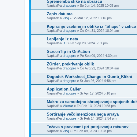
Sprememba slike na obrazcu
Napisal/-a
dragopre
»
So Jun 14, 2025 10:05 am
Zapis datuma
Napisal/-a
vilivj
»
So Mar 12, 2022 10:16 pm
Kopiranje vsebine in oblike iz "Shape" v celico
Napisal/-a
dragopre
»
Če Okt 31, 2024 10:04 am
Lepljenje iz neta
Napisal/-a
BJ
»
Pe Sep 20, 2024 5:51 pm
ScreenTip in OnAction
Napisal/-a
dragopre
»
Po Sep 09, 2024 4:30 pm
ZOrder, prekrivanje oblik
Napisal/-a
dragopre
»
Če Avg 22, 2024 10:04 am
Dogodek Worksheet_Change in Gumb_Klikni
Napisal/-a
dragopre
»
Sr Jun 26, 2024 9:56 pm
Application.Caller
Napisal/-a
dragopre
»
Sr Apr 17, 2024 5:10 pm
Makro za samodejno shranjevanje spojenih d
Napisal/-a
Vikmar
»
To Feb 13, 2024 10:58 pm
Sortiranje večdimenzionalnega arraya
Napisal/-a
dragopre
»
Sr Feb 14, 2024 2:54 pm
Težava s pravicami pri potrjevanju računov
Napisal/-a
vilivj
»
Pe Feb 09, 2024 10:28 pm