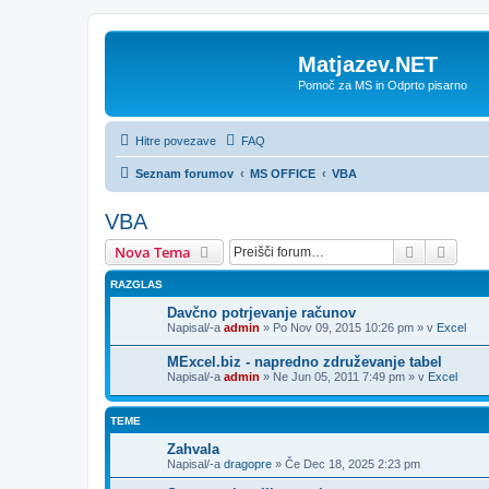
Matjazev.NET
Pomoč za MS in Odprto pisarno
Hitre povezave
FAQ
Seznam forumov
MS OFFICE
VBA
VBA
Iskanje
Napre
Nova Tema
RAZGLAS
Davčno potrjevanje računov
Napisal/-a
admin
»
Po Nov 09, 2015 10:26 pm
» v
Excel
MExcel.biz - napredno združevanje tabel
Napisal/-a
admin
»
Ne Jun 05, 2011 7:49 pm
» v
Excel
TEME
Zahvala
Napisal/-a
dragopre
»
Če Dec 18, 2025 2:23 pm