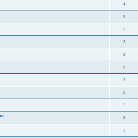
4
2
5
3
3
8
2
6
2
lno
3
3