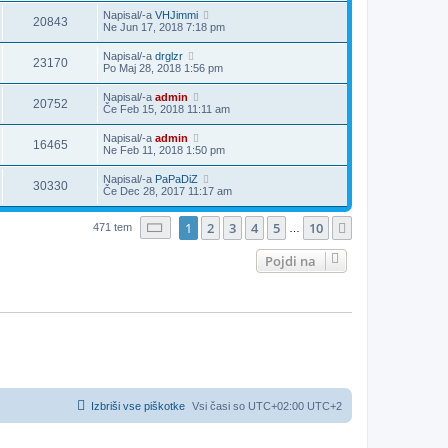
Napisal/-a
VHJimmi
20843
Ne Jun 17, 2018 7:18 pm
Napisal/-a
drglzr
23170
Po Maj 28, 2018 1:56 pm
Napisal/-a
admin
20752
Če Feb 15, 2018 11:11 am
Napisal/-a
admin
16465
Ne Feb 11, 2018 1:50 pm
Napisal/-a
PaPaDiZ
30330
Če Dec 28, 2017 11:17 am
Stran
1
od
10
1
2
3
4
5
10
Naslednja
471 tem
…
Pojdi na
Izbriši vse piškotke
Vsi časi so UTC+02:00 UTC+2