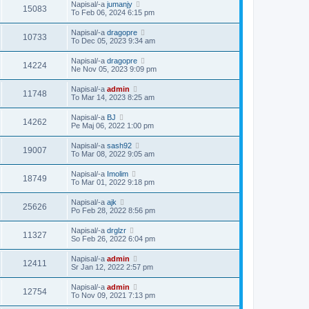
Napisal/-a
jumanjy
15083
To Feb 06, 2024 6:15 pm
Napisal/-a
dragopre
10733
To Dec 05, 2023 9:34 am
Napisal/-a
dragopre
14224
Ne Nov 05, 2023 9:09 pm
Napisal/-a
admin
11748
To Mar 14, 2023 8:25 am
Napisal/-a
BJ
14262
Pe Maj 06, 2022 1:00 pm
Napisal/-a
sash92
19007
To Mar 08, 2022 9:05 am
Napisal/-a
Imolim
18749
To Mar 01, 2022 9:18 pm
Napisal/-a
ajk
25626
Po Feb 28, 2022 8:56 pm
Napisal/-a
drglzr
11327
So Feb 26, 2022 6:04 pm
Napisal/-a
admin
12411
Sr Jan 12, 2022 2:57 pm
Napisal/-a
admin
12754
To Nov 09, 2021 7:13 pm