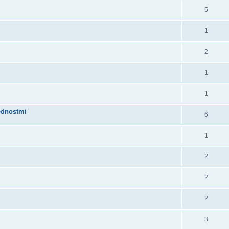
5
1
2
1
1
rednostmi
6
1
2
2
2
3