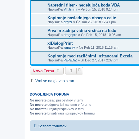
Napredni filter - nedelujoča koda VBA
Napisal/-a
VHJimmi
»
Pe Jun 15, 2018 9:14 pm
Kopiranje naslednjega obsega celic
Napisal/-a
drglzr
»
Če Jan 25, 2018 12:41 pm
Prva in zadnja vidna vrstica na listu
Napisal/-a
dragopre
»
Če Feb 15, 2018 10:03 am
xlDialogPrint
Napisal/-a
jumanjy
»
Ne Feb 11, 2018 11:18 am
Kopiranje med različnimi inštancami Excela
Napisal/-a
PaPaDiZ
»
Sr Dec 27, 2017 2:37 pm
Nova Tema
Vrni se na glavno stran
DOVOLJENJA FORUMA
Ne morete
pisati prispevkov v temi
Ne morete
odgovarjati na teme v forumu
Ne morete
urejati prispevkov v temi
Ne morete
brisati vaših prispevkov forumu
Seznam forumov