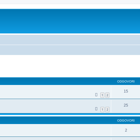
dno iskanje
ODGOVORI
15
1
2
25
1
2
ODGOVORI
2