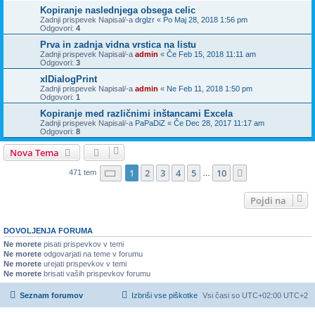
Kopiranje naslednjega obsega celic
Zadnji prispevek Napisal/-a
drglzr
«
Po Maj 28, 2018 1:56 pm
Odgovori:
4
Prva in zadnja vidna vrstica na listu
Zadnji prispevek Napisal/-a
admin
«
Če Feb 15, 2018 11:11 am
Odgovori:
3
xlDialogPrint
Zadnji prispevek Napisal/-a
admin
«
Ne Feb 11, 2018 1:50 pm
Odgovori:
1
Kopiranje med različnimi inštancami Excela
Zadnji prispevek Napisal/-a
PaPaDiZ
«
Če Dec 28, 2017 11:17 am
Odgovori:
8
Nova Tema
Stran
1
od
10
1
2
3
4
5
10
Naslednja
471 tem
…
Pojdi na
DOVOLJENJA FORUMA
Ne morete
pisati prispevkov v temi
Ne morete
odgovarjati na teme v forumu
Ne morete
urejati prispevkov v temi
Ne morete
brisati vaših prispevkov forumu
Seznam forumov
Izbriši vse piškotke
Vsi časi so UTC+02:00 UTC+2