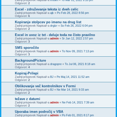
Zadnji prispevek Napisal/-a
Imolim
«
To Mar 01, 2022 9:18 pm
Odgovori:
2
Excel - združevanje teksta iz dveh celic
Zadnji prispevek Napisal/-a
ajk
«
Po Feb 28, 2022 8:56 pm
Odgovori:
6
Kopiranje stolpcev po imenu na drug list
Zadnji prispevek Napisal/-a
drglzr
«
So Feb 26, 2022 6:04 pm
Odgovori:
2
Excel in uvoz iz txt - deluje toda ne čisto pravilno
Zadnji prispevek Napisal/-a
admin
«
Sr Jan 12, 2022 2:57 pm
Odgovori:
3
SMS sporočilo
Zadnji prispevek Napisal/-a
admin
«
To Nov 09, 2021 7:13 pm
Odgovori:
3
BackgroundPicture
Zadnji prispevek Napisal/-a
dragopre
«
To Jul 06, 2021 8:18 am
Odgovori:
4
Kopiraj-Prilepi
Zadnji prispevek Napisal/-a
BJ
«
Pe Maj 14, 2021 11:52 am
Odgovori:
2
Oblikovanje več kontrolnikov v Formi
Zadnji prispevek Napisal/-a
BJ
«
Ne Mar 14, 2021 9:33 am
Odgovori:
2
težave z datumi
Zadnji prispevek Napisal/-a
admin
«
Ne Feb 14, 2021 7:39 am
Odgovori:
2
Uporaba imen področij v VBA
Zadnji prispevek Napisal/-a
admin
«
Po Feb 01, 2021 8:17 pm