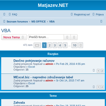
Matjazev.NET
FAQ
Registriraj se!
Prijava
I
Seznam forumov
MS OFFICE
VBA
s
VBA
k
Iskanje
Napredno iskanje
Nova Tema
a
n
Stran
1
od
10
1
2
3
4
5
10
Naslednja
471 tem
…
j
Razglas
e
Davčno potrjevanje računov
Zadnji prispevek Napisal/-a
admin
«
Po Feb 29, 2016 4:55 pm
Objavljeno v
Excel
Odgovori:
15
1
2
MExcel.biz - napredno združevanje tabel
Zadnji prispevek Napisal/-a
admin
«
Sr Okt 14, 2015 7:47 am
Objavljeno v
Excel
Odgovori:
25
1
2
Teme
Zahvala
Zadnji prispevek Napisal/-a
admin
«
Pe Dec 19, 2025 8:52 am