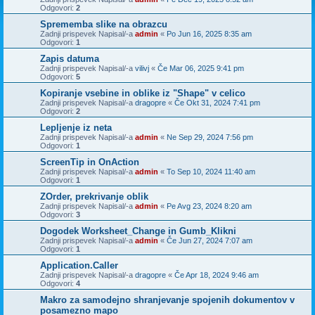
Odgovori:
2
Sprememba slike na obrazcu
Zadnji prispevek Napisal/-a
admin
«
Po Jun 16, 2025 8:35 am
Odgovori:
1
Zapis datuma
Zadnji prispevek Napisal/-a
vilivj
«
Če Mar 06, 2025 9:41 pm
Odgovori:
5
Kopiranje vsebine in oblike iz "Shape" v celico
Zadnji prispevek Napisal/-a
dragopre
«
Če Okt 31, 2024 7:41 pm
Odgovori:
2
Lepljenje iz neta
Zadnji prispevek Napisal/-a
admin
«
Ne Sep 29, 2024 7:56 pm
Odgovori:
1
ScreenTip in OnAction
Zadnji prispevek Napisal/-a
admin
«
To Sep 10, 2024 11:40 am
Odgovori:
1
ZOrder, prekrivanje oblik
Zadnji prispevek Napisal/-a
admin
«
Pe Avg 23, 2024 8:20 am
Odgovori:
3
Dogodek Worksheet_Change in Gumb_Klikni
Zadnji prispevek Napisal/-a
admin
«
Če Jun 27, 2024 7:07 am
Odgovori:
1
Application.Caller
Zadnji prispevek Napisal/-a
dragopre
«
Če Apr 18, 2024 9:46 am
Odgovori:
4
Makro za samodejno shranjevanje spojenih dokumentov v
posamezno mapo