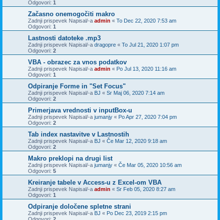
Odgovori:
1
Začasno onemogočiti makro
Zadnji prispevek Napisal/-a
admin
«
To Dec 22, 2020 7:53 am
Odgovori:
1
Lastnosti datoteke .mp3
Zadnji prispevek Napisal/-a
dragopre
«
To Jul 21, 2020 1:07 pm
Odgovori:
2
VBA - obrazec za vnos podatkov
Zadnji prispevek Napisal/-a
admin
«
Po Jul 13, 2020 11:16 am
Odgovori:
1
Odpiranje Forme in "Set Focus"
Zadnji prispevek Napisal/-a
BJ
«
Sr Maj 06, 2020 7:14 am
Odgovori:
2
Primerjava vrednosti v inputBox-u
Zadnji prispevek Napisal/-a
jumanjy
«
Po Apr 27, 2020 7:04 pm
Odgovori:
2
Tab index nastavitve v Lastnostih
Zadnji prispevek Napisal/-a
BJ
«
Če Mar 12, 2020 9:18 am
Odgovori:
2
Makro preklopi na drugi list
Zadnji prispevek Napisal/-a
jumanjy
«
Če Mar 05, 2020 10:56 am
Odgovori:
5
Kreiranje tabele v Access-u z Excel-om VBA
Zadnji prispevek Napisal/-a
admin
«
Sr Feb 05, 2020 8:27 am
Odgovori:
1
Odpiranje določene spletne strani
Zadnji prispevek Napisal/-a
BJ
«
Po Dec 23, 2019 2:15 pm
Odgovori:
2