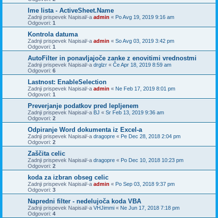
Ime lista - ActiveSheet.Name
Zadnji prispevek Napisal/-a
admin
«
Po Avg 19, 2019 9:16 am
Odgovori:
1
Kontrola datuma
Zadnji prispevek Napisal/-a
admin
«
So Avg 03, 2019 3:42 pm
Odgovori:
1
AutoFilter in ponavljajoče zanke z enovitimi vrednostmi
Zadnji prispevek Napisal/-a
drglzr
«
Če Apr 18, 2019 8:59 am
Odgovori:
6
Lastnost: EnableSelection
Zadnji prispevek Napisal/-a
admin
«
Ne Feb 17, 2019 8:01 pm
Odgovori:
1
Preverjanje podatkov pred lepljenem
Zadnji prispevek Napisal/-a
BJ
«
Sr Feb 13, 2019 9:36 am
Odgovori:
2
Odpiranje Word dokumenta iz Excel-a
Zadnji prispevek Napisal/-a
dragopre
«
Pe Dec 28, 2018 2:04 pm
Odgovori:
2
Zaščita celic
Zadnji prispevek Napisal/-a
dragopre
«
Po Dec 10, 2018 10:23 pm
Odgovori:
2
koda za izbran obseg celic
Zadnji prispevek Napisal/-a
admin
«
Po Sep 03, 2018 9:37 pm
Odgovori:
3
Napredni filter - nedelujoča koda VBA
Zadnji prispevek Napisal/-a
VHJimmi
«
Ne Jun 17, 2018 7:18 pm
Odgovori:
4