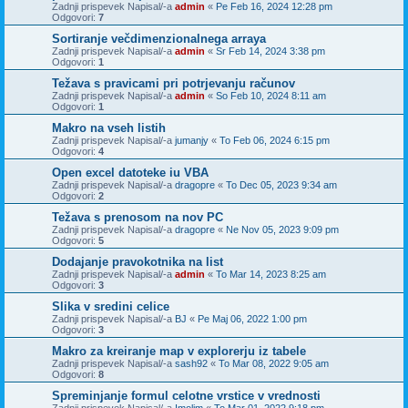
Zadnji prispevek Napisal/-a
admin
«
Pe Feb 16, 2024 12:28 pm
Odgovori:
7
Sortiranje večdimenzionalnega arraya
Zadnji prispevek Napisal/-a
admin
«
Sr Feb 14, 2024 3:38 pm
Odgovori:
1
Težava s pravicami pri potrjevanju računov
Zadnji prispevek Napisal/-a
admin
«
So Feb 10, 2024 8:11 am
Odgovori:
1
Makro na vseh listih
Zadnji prispevek Napisal/-a
jumanjy
«
To Feb 06, 2024 6:15 pm
Odgovori:
4
Open excel datoteke iu VBA
Zadnji prispevek Napisal/-a
dragopre
«
To Dec 05, 2023 9:34 am
Odgovori:
2
Težava s prenosom na nov PC
Zadnji prispevek Napisal/-a
dragopre
«
Ne Nov 05, 2023 9:09 pm
Odgovori:
5
Dodajanje pravokotnika na list
Zadnji prispevek Napisal/-a
admin
«
To Mar 14, 2023 8:25 am
Odgovori:
3
Slika v sredini celice
Zadnji prispevek Napisal/-a
BJ
«
Pe Maj 06, 2022 1:00 pm
Odgovori:
3
Makro za kreiranje map v explorerju iz tabele
Zadnji prispevek Napisal/-a
sash92
«
To Mar 08, 2022 9:05 am
Odgovori:
8
Spreminjanje formul celotne vrstice v vrednosti