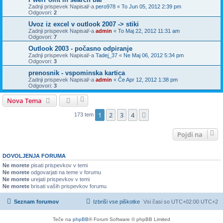
Zadnji prispevek Napisal/-a
pero978
«
To Jun 05, 2012 2:39 pm
Odgovori:
2
Uvoz iz excel v outlook 2007 -> stiki
Zadnji prispevek Napisal/-a
admin
«
To Maj 22, 2012 11:31 am
Odgovori:
7
Outlook 2003 - počasno odpiranje
Zadnji prispevek Napisal/-a
Tadej_37
«
Ne Maj 06, 2012 5:34 pm
Odgovori:
3
prenosnik - vspominska kartica
Zadnji prispevek Napisal/-a
admin
«
Če Apr 12, 2012 1:38 pm
Odgovori:
3
Nova Tema
1
2
3
4
Naslednja
173 tem
Pojdi na
DOVOLJENJA FORUMA
Ne morete
pisati prispevkov v temi
Ne morete
odgovarjati na teme v forumu
Ne morete
urejati prispevkov v temi
Ne morete
brisati vaših prispevkov forumu
Seznam forumov
Izbriši vse piškotke
Vsi časi so UTC+02:00 UTC+2
Teče na
phpBB
® Forum Software © phpBB Limited