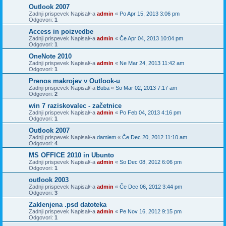
Outlook 2007
Zadnji prispevek Napisal/-a
admin
«
Po Apr 15, 2013 3:06 pm
Odgovori:
1
Access in poizvedbe
Zadnji prispevek Napisal/-a
admin
«
Če Apr 04, 2013 10:04 pm
Odgovori:
1
OneNote 2010
Zadnji prispevek Napisal/-a
admin
«
Ne Mar 24, 2013 11:42 am
Odgovori:
1
Prenos makrojev v Outlook-u
Zadnji prispevek Napisal/-a
Buba
«
So Mar 02, 2013 7:17 am
Odgovori:
2
win 7 raziskovalec - začetnice
Zadnji prispevek Napisal/-a
admin
«
Po Feb 04, 2013 4:16 pm
Odgovori:
1
Outlook 2007
Zadnji prispevek Napisal/-a
damlem
«
Če Dec 20, 2012 11:10 am
Odgovori:
4
MS OFFICE 2010 in Ubunto
Zadnji prispevek Napisal/-a
admin
«
So Dec 08, 2012 6:06 pm
Odgovori:
1
outlook 2003
Zadnji prispevek Napisal/-a
admin
«
Če Dec 06, 2012 3:44 pm
Odgovori:
3
Zaklenjena .psd datoteka
Zadnji prispevek Napisal/-a
admin
«
Pe Nov 16, 2012 9:15 pm
Odgovori:
1