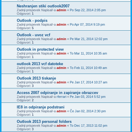
Neshranjen stiki outlook2007
Zadnji prispevek Napisal/-a
admin
«
Po Sep 22, 2014 2:05 pm
Odgovori:
1
Outlook - podpis
Zadnji prispevek Napisal/-a
admin
«
Po Apr 07, 2014 9:19 pm
Odgovori:
5
Outlook - uvoz vcf
Zadnji prispevek Napisal/-a
admin
«
Pe Mar 21, 2014 12:02 pm
Odgovori:
1
Outlook in protected view
Zadnji prispevek Napisal/-a
admin
«
To Mar 11, 2014 10:35 am
Odgovori:
1
outlook 2013 vcf datoteke
Zadnji prispevek Napisal/-a
admin
«
To Feb 11, 2014 10:49 am
Odgovori:
1
Outlook 2013 tiskanje
Zadnji prispevek Napisal/-a
admin
«
Pe Jan 17, 2014 10:27 am
Odgovori:
3
Access 2007 odpiranje in zapiranje obrazcev
Zadnji prispevek Napisal/-a
rferrari
«
Pe Jan 03, 2014 5:52 pm
Odgovori:
2
IE8 in odpiranje podstrani
Zadnji prispevek Napisal/-a
admin
«
Če Jan 02, 2014 2:30 pm
Odgovori:
1
Outlook 2013 personal folders
Zadnji prispevek Napisal/-a
admin
«
To Dec 17, 2013 11:02 pm
Odgovori:
3