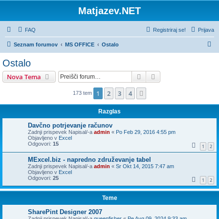
Matjazev.NET
FAQ
Registriraj se!
Prijava
I
Seznam forumov
MS OFFICE
Ostalo
s
Ostalo
k
Iskanje
Napredno iskanje
Nova Tema
a
n
1
2
3
4
Naslednja
173 tem
j
Razglas
e
Davčno potrjevanje računov
Zadnji prispevek Napisal/-a
admin
«
Po Feb 29, 2016 4:55 pm
Objavljeno v
Excel
Odgovori:
15
1
2
MExcel.biz - napredno združevanje tabel
Zadnji prispevek Napisal/-a
admin
«
Sr Okt 14, 2015 7:47 am
Objavljeno v
Excel
Odgovori:
25
1
2
Teme
SharePint Designer 2007
Zadnji prispevek Napisal/-a
queenfisher
«
Pe Avg 09, 2024 9:33 am