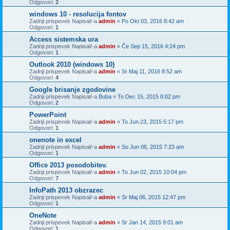
Odgovori:
2
windows 10 - resolucija fontov
Zadnji prispevek Napisal/-a
admin
«
Po Okt 03, 2016 8:42 am
Odgovori:
1
Access sistemska ura
Zadnji prispevek Napisal/-a
admin
«
Če Sep 15, 2016 4:24 pm
Odgovori:
1
Outlook 2010 (windows 10)
Zadnji prispevek Napisal/-a
admin
«
Sr Maj 11, 2016 8:52 am
Odgovori:
4
Google brisanje zgodovine
Zadnji prispevek Napisal/-a
Buba
«
To Dec 15, 2015 8:02 pm
Odgovori:
2
PowerPoint
Zadnji prispevek Napisal/-a
admin
«
To Jun 23, 2015 5:17 pm
Odgovori:
1
onenote in excel
Zadnji prispevek Napisal/-a
admin
«
So Jun 06, 2015 7:23 am
Odgovori:
1
Office 2013 posodobitev.
Zadnji prispevek Napisal/-a
admin
«
To Jun 02, 2015 10:04 pm
Odgovori:
7
InfoPath 2013 obzrazec
Zadnji prispevek Napisal/-a
admin
«
Sr Maj 06, 2015 12:47 pm
Odgovori:
1
OneNote
Zadnji prispevek Napisal/-a
admin
«
Sr Jan 14, 2015 9:01 am
Odgovori:
1