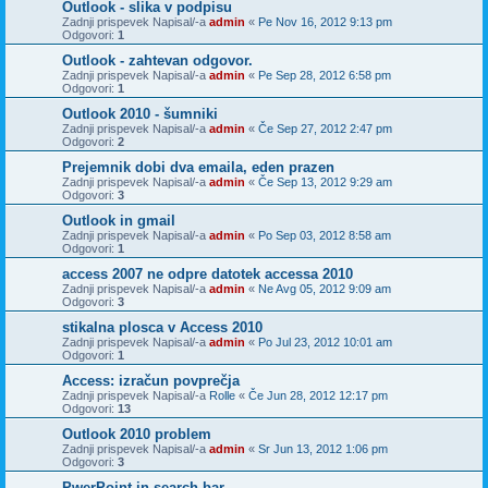
Outlook - slika v podpisu
Zadnji prispevek Napisal/-a
admin
«
Pe Nov 16, 2012 9:13 pm
Odgovori:
1
Outlook - zahtevan odgovor.
Zadnji prispevek Napisal/-a
admin
«
Pe Sep 28, 2012 6:58 pm
Odgovori:
1
Outlook 2010 - šumniki
Zadnji prispevek Napisal/-a
admin
«
Če Sep 27, 2012 2:47 pm
Odgovori:
2
Prejemnik dobi dva emaila, eden prazen
Zadnji prispevek Napisal/-a
admin
«
Če Sep 13, 2012 9:29 am
Odgovori:
3
Outlook in gmail
Zadnji prispevek Napisal/-a
admin
«
Po Sep 03, 2012 8:58 am
Odgovori:
1
access 2007 ne odpre datotek accessa 2010
Zadnji prispevek Napisal/-a
admin
«
Ne Avg 05, 2012 9:09 am
Odgovori:
3
stikalna plosca v Access 2010
Zadnji prispevek Napisal/-a
admin
«
Po Jul 23, 2012 10:01 am
Odgovori:
1
Access: izračun povprečja
Zadnji prispevek Napisal/-a
Rolle
«
Če Jun 28, 2012 12:17 pm
Odgovori:
13
Outlook 2010 problem
Zadnji prispevek Napisal/-a
admin
«
Sr Jun 13, 2012 1:06 pm
Odgovori:
3
PwerPoint in search bar