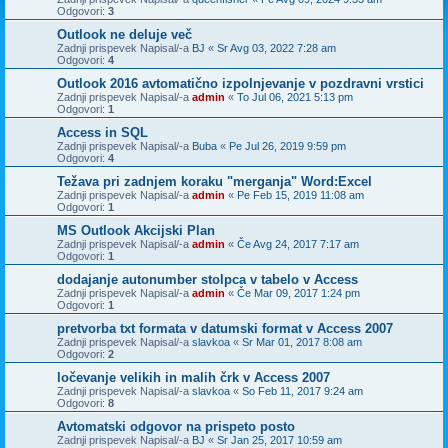
Odgovori:
3
Outlook ne deluje več
Zadnji prispevek Napisal/-a
BJ
«
Sr Avg 03, 2022 7:28 am
Odgovori:
4
Outlook 2016 avtomatično izpolnjevanje v pozdravni vrstici
Zadnji prispevek Napisal/-a
admin
«
To Jul 06, 2021 5:13 pm
Odgovori:
1
Access in SQL
Zadnji prispevek Napisal/-a
Buba
«
Pe Jul 26, 2019 9:59 pm
Odgovori:
4
Težava pri zadnjem koraku "merganja" Word:Excel
Zadnji prispevek Napisal/-a
admin
«
Pe Feb 15, 2019 11:08 am
Odgovori:
1
MS Outlook Akcijski Plan
Zadnji prispevek Napisal/-a
admin
«
Če Avg 24, 2017 7:17 am
Odgovori:
1
dodajanje autonumber stolpca v tabelo v Access
Zadnji prispevek Napisal/-a
admin
«
Če Mar 09, 2017 1:24 pm
Odgovori:
1
pretvorba txt formata v datumski format v Access 2007
Zadnji prispevek Napisal/-a
slavkoa
«
Sr Mar 01, 2017 8:08 am
Odgovori:
2
ločevanje velikih in malih črk v Access 2007
Zadnji prispevek Napisal/-a
slavkoa
«
So Feb 11, 2017 9:24 am
Odgovori:
8
Avtomatski odgovor na prispeto posto
Zadnji prispevek Napisal/-a
BJ
«
Sr Jan 25, 2017 10:59 am