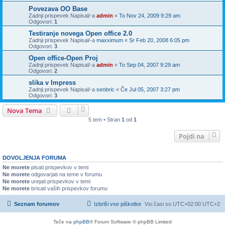
Povezava OO Base
Zadnji prispevek Napisal/-a
admin
«
To Nov 24, 2009 9:29 am
Odgovori:
1
Testiranje novega Open office 2.0
Zadnji prispevek Napisal/-a
maxximum
«
Sr Feb 20, 2008 6:05 pm
Odgovori:
3
Open office-Open Proj
Zadnji prispevek Napisal/-a
admin
«
To Sep 04, 2007 9:29 am
Odgovori:
2
slika v Impress
Zadnji prispevek Napisal/-a
senbric
«
Če Jul 05, 2007 3:27 pm
Odgovori:
3
Nova Tema
5 tem • Stran
1
od
1
Pojdi na
DOVOLJENJA FORUMA
Ne morete
pisati prispevkov v temi
Ne morete
odgovarjati na teme v forumu
Ne morete
urejati prispevkov v temi
Ne morete
brisati vaših prispevkov forumu
Seznam forumov
Izbriši vse piškotke
Vsi časi so UTC+02:00 UTC+2
Teče na
phpBB
® Forum Software © phpBB Limited