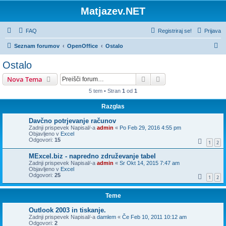
Matjazev.NET
FAQ
Registriraj se!
Prijava
I
Seznam forumov
OpenOffice
Ostalo
s
Ostalo
k
Iskanje
Napredno iskanje
Nova Tema
a
5 tem • Stran
1
od
1
n
Razglas
j
e
Davčno potrjevanje računov
Zadnji prispevek Napisal/-a
admin
«
Po Feb 29, 2016 4:55 pm
Objavljeno v
Excel
Odgovori:
15
1
2
MExcel.biz - napredno združevanje tabel
Zadnji prispevek Napisal/-a
admin
«
Sr Okt 14, 2015 7:47 am
Objavljeno v
Excel
Odgovori:
25
1
2
Teme
Outlook 2003 in tiskanje.
Zadnji prispevek Napisal/-a
damlem
«
Če Feb 10, 2011 10:12 am
Odgovori:
2