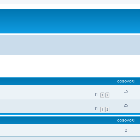
dno iskanje
ODGOVORI
15
1
2
25
1
2
ODGOVORI
2