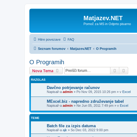
Matjazev.NET
Pomoč za MS in Odprto pisarno
Hitre povezave
FAQ
Seznam forumov
Matjazev.NET
O Programih
O Programih
Iskanje
Napre
Nova Tema
RAZGLAS
Davčno potrjevanje računov
Napisal/-a
admin
»
Po Nov 09, 2015 10:26 pm
» v
Excel
MExcel.biz - napredno združevanje tabel
Napisal/-a
admin
»
Ne Jun 05, 2011 7:49 pm
» v
Excel
TEME
Batch file za izpis datuma
Napisal/-a
ajk
»
So Dec 03, 2022 9:00 pm