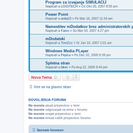
Program za izvajanje SIMULACIJ
Napisal/-a
LOGITECH
»
Če Okt 25, 2007 8:55 pm
Power Point
Napisal/-a
anita23
»
Pe Mar 16, 2007 11:34 am
Namestitev mDodatkov brez administratorskih 
Napisal/-a
Fatso
»
So Mar 03, 2007 4:27 pm
mDodatski
Napisal/-a
TomZzz
»
Sr Jan 10, 2007 1:01 am
Windows Media PLayer
Napisal/-a
Pepica
»
Pe Dec 02, 2005 8:39 pm
Spletna stran
Napisal/-a
biker
»
Po Avg 22, 2005 9:44 pm
Nova Tema
Vrni se na glavno stran
DOVOLJENJA FORUMA
Ne morete
pisati prispevkov v temi
Ne morete
odgovarjati na teme v forumu
Ne morete
urejati prispevkov v temi
Ne morete
brisati vaših prispevkov forumu
Seznam forumov