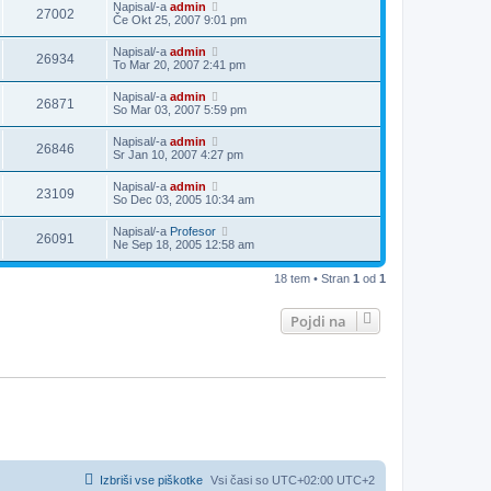
Napisal/-a
admin
27002
Če Okt 25, 2007 9:01 pm
Napisal/-a
admin
26934
To Mar 20, 2007 2:41 pm
Napisal/-a
admin
26871
So Mar 03, 2007 5:59 pm
Napisal/-a
admin
26846
Sr Jan 10, 2007 4:27 pm
Napisal/-a
admin
23109
So Dec 03, 2005 10:34 am
Napisal/-a
Profesor
26091
Ne Sep 18, 2005 12:58 am
18 tem • Stran
1
od
1
Pojdi na
Izbriši vse piškotke
Vsi časi so UTC+02:00 UTC+2