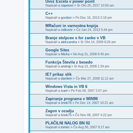
Uvoz Excela v power point
Napisal/-a
napetost
»
Sr Okt 25, 2017 10:50 am
C++
Napisal/-a
gostbor
»
Po Dec 16, 2013 2:18 pm
MRačuni in varnostna kopija
Napisal/-a
vidkovic
»
Če Jan 24, 2013 5:44 pm
Branje stolpcev s for zanko v VB
Napisal/-a
alekzandra
»
Sr Okt 14, 2009 8:26 am
Google Sites
Napisal/-a
Micka
»
Ne Avg 31, 2008 9:45 pm
Funkcija Števila z besedo
Napisal/-a
andrejj
»
Sr Avg 13, 2008 1:34 pm
IE7 prikaz slik
Napisal/-a
damlem
»
Če Mar 27, 2008 11:12 am
Windows Vista in VB 6
Napisal/-a
ivanl
»
Pe Feb 09, 2007 2:07 pm
Zapiranje programa v WIN98
Napisal/-a
Iztok75
»
Pe Dec 14, 2007 10:21 am
Zagon v ozadju
Napisal/-a
Iztok75
»
Če Nov 08, 2007 4:22 pm
PLAČILNI NALOG BN 02
Napisal/-a
tomec
»
Če Avg 30, 2007 9:17 am