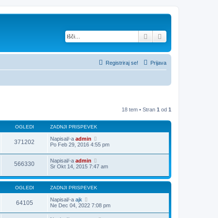
Iskanje
Napredno iskanje
Registriraj se!
Prijava
18 tem • Stran
1
od
1
OGLEDI
ZADNJI PRISPEVEK
Napisal/-a
admin
371202
Po Feb 29, 2016 4:55 pm
Napisal/-a
admin
566330
Sr Okt 14, 2015 7:47 am
OGLEDI
ZADNJI PRISPEVEK
Napisal/-a
ajk
64105
Ne Dec 04, 2022 7:08 pm