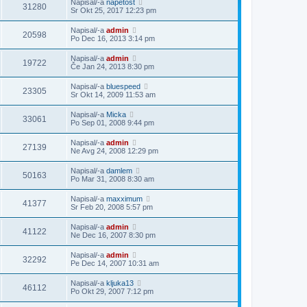
Napisal/-a
napetost
31280
Sr Okt 25, 2017 12:23 pm
Napisal/-a
admin
20598
Po Dec 16, 2013 3:14 pm
Napisal/-a
admin
19722
Če Jan 24, 2013 8:30 pm
Napisal/-a
bluespeed
23305
Sr Okt 14, 2009 11:53 am
Napisal/-a
Micka
33061
Po Sep 01, 2008 9:44 pm
Napisal/-a
admin
27139
Ne Avg 24, 2008 12:29 pm
Napisal/-a
damlem
50163
Po Mar 31, 2008 8:30 am
Napisal/-a
maxximum
41377
Sr Feb 20, 2008 5:57 pm
Napisal/-a
admin
41122
Ne Dec 16, 2007 8:30 pm
Napisal/-a
admin
32292
Pe Dec 14, 2007 10:31 am
Napisal/-a
kljuka13
46112
Po Okt 29, 2007 7:12 pm