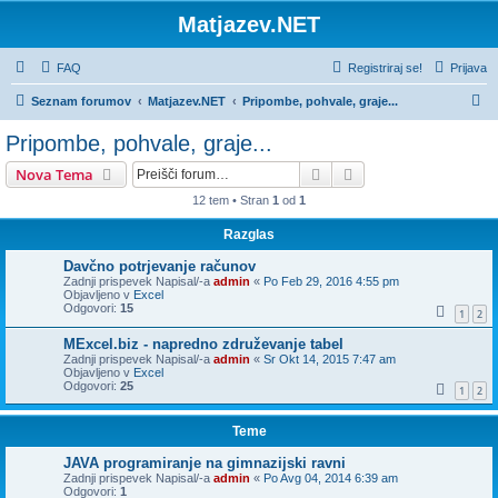
Matjazev.NET
FAQ
Registriraj se!
Prijava
I
Seznam forumov
Matjazev.NET
Pripombe, pohvale, graje...
s
Pripombe, pohvale, graje...
k
Iskanje
Napredno iskanje
Nova Tema
a
12 tem • Stran
1
od
1
n
Razglas
j
e
Davčno potrjevanje računov
Zadnji prispevek Napisal/-a
admin
«
Po Feb 29, 2016 4:55 pm
Objavljeno v
Excel
Odgovori:
15
1
2
MExcel.biz - napredno združevanje tabel
Zadnji prispevek Napisal/-a
admin
«
Sr Okt 14, 2015 7:47 am
Objavljeno v
Excel
Odgovori:
25
1
2
Teme
JAVA programiranje na gimnazijski ravni
Zadnji prispevek Napisal/-a
admin
«
Po Avg 04, 2014 6:39 am
Odgovori:
1