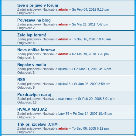
teve s prijavo v forum
Zadnji prispevek Napisal/-a
admin
«
So Feb 04, 2012 9:13 pm
Odgovori:
1
Povezava na blog
Zadnji prispevek Napisal/-a
admin
«
So Maj 21, 2011 7:47 pm
Odgovori:
2
Zelo lep forum!
Zadnji prispevek Napisal/-a
admin
«
To Nov 16, 2010 10:43 am
Odgovori:
4
Nova oblika forum-a
Zadnji prispevek Napisal/-a
admin
«
Ne Maj 30, 2010 3:20 pm
Odgovori:
3
Napake v mailu
Zadnji prispevek Napisal/-a
kljuka13
«
Če Mar 11, 2010 4:16 pm
Odgovori:
3
RSS
Zadnji prispevek Napisal/-a
kljuka13
«
Sr Jun 03, 2009 3:59 pm
Odgovori:
5
Pozdravljen nazaj
Zadnji prispevek Napisal/-a
maxximum
«
Sr Feb 20, 2008 6:01 pm
Odgovori:
13
HVALA MATJAŽ
Zadnji prispevek Napisal/-a
Iztok75
«
Pe Dec 14, 2007 10:45 pm
Odgovori:
5
Trik pri izdelavi .CHM
Zadnji prispevek Napisal/-a
admin
«
To Sep 06, 2005 6:12 pm
Odgovori:
1