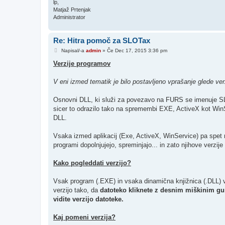
lp,
Matjaž Prtenjak
Administrator
Re: Hitra pomoč za SLOTax
O
Napisal/-a
admin
»
Če Dec 17, 2015 3:36 pm
d
g
Verzije programov
o
v
o
V eni izmed tematik je bilo postavljeno vprašanje glede verz
r
Osnovni DLL, ki služi za povezavo na FURS se imenuje SLOT
sicer to odrazilo tako na spremembi EXE, ActiveX kot WinS
DLL.
Vsaka izmed aplikacij (Exe, ActiveX, WinService) pa spet
programi dopolnjujejo, spreminjajo... in zato njihove verzi
Kako pogleddati verzijo?
Vsak program (.EXE) in vsaka dinamična knjižnica (.DLL) v 
verzijo tako, da
datoteko kliknete z desnim miškinim gum
vidite verzijo datoteke.
Kaj pomeni verzija?