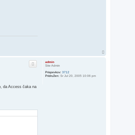
N
a
v
admin
r
Site Admin
h
Prispevkov:
3712
Pridružen:
Sr Jul 20, 2005 10:06 pm
o, da Access čaka na