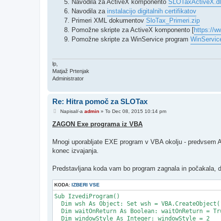
Navodila za ActiveX komponento
SLOTaxActiveX.dl
Navodila za
instalacijo digitalnih certifikatov
Primeri XML dokumentov
SloTax_Primeri.zip
Pomožne skripte za ActiveX komponento [
https://w
Pomožne skripte za WinService program
WinService
lp,
Matjaž Prtenjak
Administrator
Re: Hitra pomoč za SLOTax
O
Napisal/-a
admin
»
To Dec 08, 2015 10:14 pm
d
g
ZAGON Exe programa iz VBA
o
v
o
Mnogi uporabljate EXE program v VBA okolju - predvsem 
r
konec izvajanja.
Predstavljana koda vam bo program zagnala in počakala, 
KODA:
IZBERI VSE
Sub IzvediProgram()

  Dim wsh As Object: Set wsh = VBA.CreateObject("
  Dim waitOnReturn As Boolean: waitOnReturn = Tru
  Dim windowStyle As Integer: windowStyle = 2
