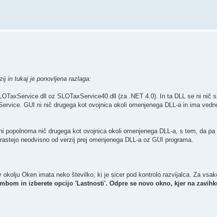
ij in tukaj je ponovljena razlaga:
axService.dll oz SLOTaxService40.dll (za .NET 4.0). In ta DLL se ni nič sp
ervice. GUI ni nič drugega kot ovojnica okoli omenjenega DLL-a in ima vedno
 ni popolnoma nič drugega kot ovojnica okoli omenjenega DLL-a, s tem, da p
je rastejo neodvisno od verzij prej omenjenega DLL-a oz GUI programa.
okolju Oken imata neko številko, ki je sicer pod kontrolo razvijalca. Za vsa
bom in izberete opcijo 'Lastnosti'. Odpre se novo okno, kjer na zavihk