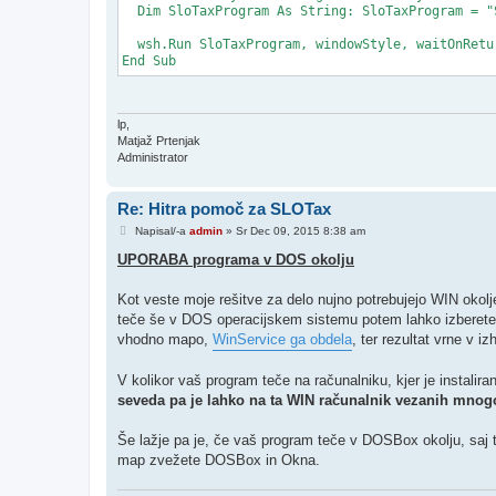
  Dim SloTaxProgram As String: SloTaxProgram = "
  wsh.Run SloTaxProgram, windowStyle, waitOnRetur
lp,
Matjaž Prtenjak
Administrator
Re: Hitra pomoč za SLOTax
O
Napisal/-a
admin
»
Sr Dec 09, 2015 8:38 am
d
g
UPORABA programa v DOS okolju
o
v
o
Kot veste moje rešitve za delo nujno potrebujejo WIN okolje
r
teče še v DOS operacijskem sistemu potem lahko izberete
vhodno mapo,
WinService ga obdela
, ter rezultat vrne v
V kolikor vaš program teče na računalniku, kjer je instali
seveda pa je lahko na ta WIN računalnik vezanih mnogo
Še lažje pa je, če vaš program teče v DOSBox okolju, saj t
map zvežete DOSBox in Okna.