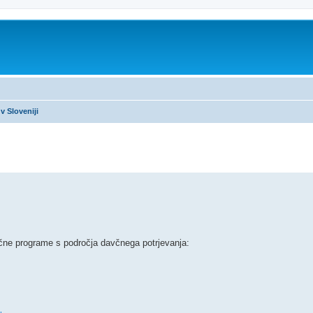
v Sloveniji
no iskanje
ične programe s področja davčnega potrjevanja: