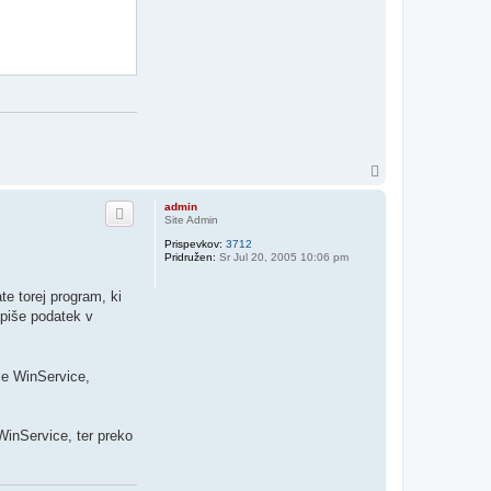
N
a
v
admin
r
Site Admin
h
Prispevkov:
3712
Pridružen:
Sr Jul 20, 2005 10:06 pm
te torej program, ki
piše podatek v
če WinService,
WinService, ter preko