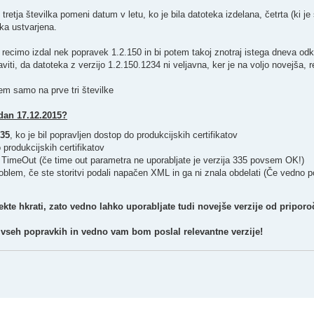
, tretja številka pomeni datum v letu, ko je bila datoteka izdelana, četrta (ki j
eka ustvarjena.
z recimo izdal nek popravek 1.2.150 in bi potem takoj znotraj istega dneva odkr
viti, da datoteka z verzijo 1.2.150.1234 ni veljavna, ker je na voljo novejša,
jem samo na prve tri številke
dan 17.12.2015?
335
, ko je bil popravljen dostop do produkcijskih certifikatov
o produkcijskih certifikatov
r TimeOut (če time out parametra ne uporabljate je verzija 335 povsem OK!)
 problem, če ste storitvi podali napačen XML in ga ni znala obdelati (Če vedno
kte hkrati, zato vedno lahko uporabljate tudi novejše verzije od priporo
 vseh popravkih in vedno vam bom poslal relevantne verzije!