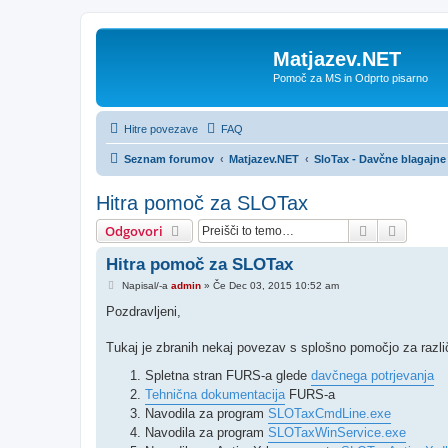
Matjazev.NET
Pomoč za MS in Odprto pisarno
Hitre povezave
FAQ
Seznam forumov
Matjazev.NET
SloTax - Davčne blagajne 
Hitra pomoč za SLOTax
Iskanje
Napred
Odgovori
Hitra pomoč za SLOTax
O
Napisal/-a
admin
»
Če Dec 03, 2015 10:52 am
d
g
Pozdravljeni,
o
v
o
Tukaj je zbranih nekaj povezav s splošno pomočjo za razl
r
Spletna stran FURS-a glede
davčnega potrjevanja
Tehnična dokumentacija
FURS-a
Navodila za program
SLOTaxCmdLine.exe
Navodila za program
SLOTaxWinService.exe