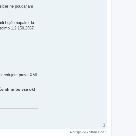
e sicer ne poudarjam
ili hujšo napako, ki
 recimo 1.2.150.2567.
 posredujete prave XML
čenih in bo vse ok!
N
a
4 prispevki • Stran
1
od
1
v