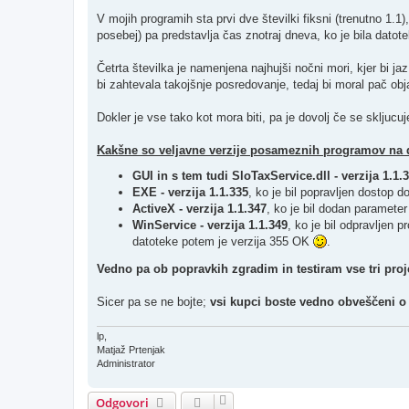
V mojih programih sta prvi dve številki fiksni (trenutno 1.1)
posebej) pa predstavlja čas znotraj dneva, ko je bila datot
Četrta številka je namenjena najhujši nočni mori, kjer bi ja
bi zahtevala takojšnje posredovanje, tedaj bi moral pač obja
Dokler je vse tako kot mora biti, pa je dovolj če se skljucu
Kakšne so veljavne verzije posameznih programov na 
GUI in s tem tudi SloTaxService.dll - verzija 1.1.
EXE - verzija 1.1.335
, ko je bil popravljen dostop d
ActiveX - verzija 1.1.347
, ko je bil dodan paramete
WinService - verzija 1.1.349
, ko je bil odpravljen
datoteke potem je verzija 355 OK
.
Vedno pa ob popravkih zgradim in testiram vse tri proje
Sicer pa se ne bojte;
vsi kupci boste vedno obveščeni o
lp,
Matjaž Prtenjak
Administrator
Odgovori