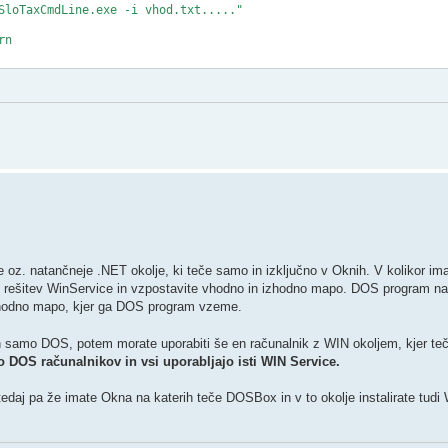
SloTaxCmdLine.exe -i vhod.txt....."

n

 oz. natančneje .NET okolje, ki teče samo in izključno v Oknih. V kolikor ima
 rešitev WinService in vzpostavite vhodno in izhodno mapo. DOS program na
 izhodno mapo, kjer ga DOS program vzeme.
ran samo DOS, potem morate uporabiti še en računalnik z WIN okoljem, kjer te
 DOS računalnikov in vsi uporabljajo isti WIN Service.
edaj pa že imate Okna na katerih teče DOSBox in v to okolje instalirate tudi 