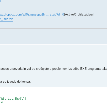
l
ww.dropbox.com/s/l0zxgwsepu1lr ... s.zip?dl=0
]ActiveX_utils.zip[/url]
_utils.zip
Access-u seveda in vsi se srečujete s problemom izvedbe EXE programa tak
da se izvede do konca:
WScript.Shell")

e
