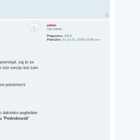
N
a
v
admin
r
Site Admin
h
Prispevkov:
3712
Pridružen:
Sr Jul 20, 2005 10:06 pm
reminjal, saj bi se
 isto verzijo kot sam
a se posamezni
ko datoteko pogledate
u 'Podrobnosti'