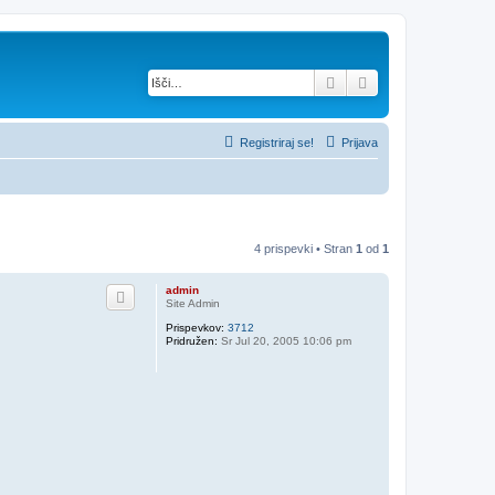
Iskanje
Napredno iskanje
Registriraj se!
Prijava
4 prispevki • Stran
1
od
1
admin
Site Admin
Prispevkov:
3712
Pridružen:
Sr Jul 20, 2005 10:06 pm