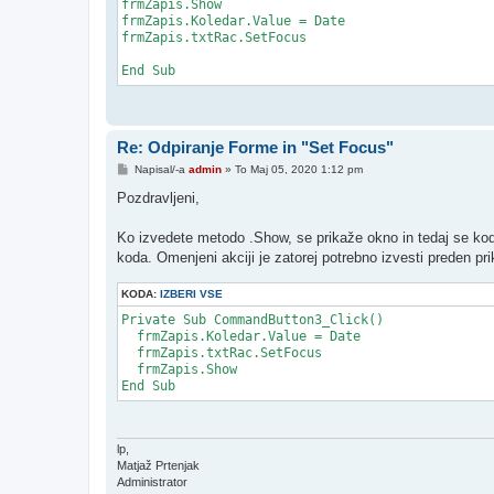
frmZapis.Show

frmZapis.Koledar.Value = Date

frmZapis.txtRac.SetFocus

End Sub
Re: Odpiranje Forme in "Set Focus"
O
Napisal/-a
admin
»
To Maj 05, 2020 1:12 pm
d
g
Pozdravljeni,
o
v
o
Ko izvedete metodo .Show, se prikaže okno in tedaj se koda
r
koda. Omenjeni akciji je zatorej potrebno izvesti preden pr
KODA:
IZBERI VSE
Private Sub CommandButton3_Click()

  frmZapis.Koledar.Value = Date

  frmZapis.txtRac.SetFocus

  frmZapis.Show

lp,
Matjaž Prtenjak
Administrator