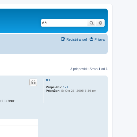
Iskanje
Napredno iskanje
Registriraj se!
Prijava
3 prispevki • Stran
1
od
1
BJ
Prispevkov:
171
Pridružen:
Sr Okt 26, 2005 5:46 pm
i izbran.