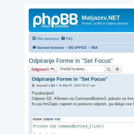
Matjazev.NET
Pomoč za MS in Odprto pisarno
Hitre povezave
FAQ
Seznam forumov
MS OFFICE
VBA
Odpiranje Forme in "Set Focus"
Iskanje
Napred
Odgovori
Odpiranje Forme in "Set Focus"
O
Napisal/-a
BJ
»
To Maj 05, 2020 10:17 am
d
g
Pozdravljeni!
o
Odprem DZ, Kliknem na CommandButton3, prikaže se frmZap
v
o
Ko pa frmZapis zaprem in ponovno odprem, pa deluje vse
r
KODA:
IZBERI VSE
Private Sub CommandButton3_Click()
