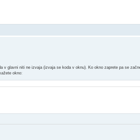
 v glavni niti ne izvaja (izvaja se koda v oknu). Ko okno zaprete pa se začne
ikažete okno: