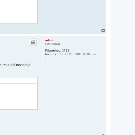
N
a
v
admin
r
Site Admin
h
Prispevkov:
3712
Pridružen:
Sr Jul 20, 2005 10:06 pm
 izvajati nadalnja