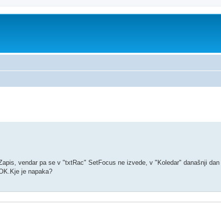
no iskanje
is, vendar pa se v "txtRac" SetFocus ne izvede, v "Koledar" današnji dan n
 OK.Kje je napaka?