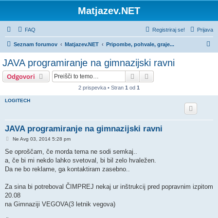
Matjazev.NET
FAQ
Registriraj se!
Prijava
I
Seznam forumov
Matjazev.NET
Pripombe, pohvale, graje...
s
JAVA programiranje na gimnazijski ravni
k
Iskanje
Napredno iskanje
Odgovori
a
2 prispevka • Stran
1
od
1
n
LOGITECH
j
e
JAVA programiranje na gimnazijski ravni
O
Ne Avg 03, 2014 5:28 pm
d
g
Se oproščam, če morda tema ne sodi semkaj..
o
a, če bi mi nekdo lahko svetoval, bi bil zelo hvaležen.
v
o
Da ne bo reklame, ga kontaktiram zasebno..
r
Za sina bi potreboval ČIMPREJ nekaj ur inštrukcij pred popravnim izpitom
20.08
na Gimnaziji VEGOVA(3 letnik vegova)