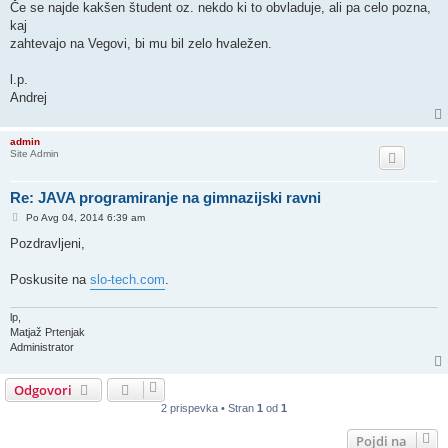
Če se najde kakšen študent oz. nekdo ki to obvladuje, ali pa celo pozna,
kaj
zahtevajo na Vegovi, bi mu bil zelo hvaležen.
l.p.
Andrej
admin
Site Admin
Re: JAVA programiranje na gimnazijski ravni
O
Po Avg 04, 2014 6:39 am
d
g
Pozdravljeni,
o
v
o
Poskusite na
slo-tech.com
.
r
lp,
Matjaž Prtenjak
Administrator
Odgovori
2 prispevka • Stran
1
od
1
Pojdi na